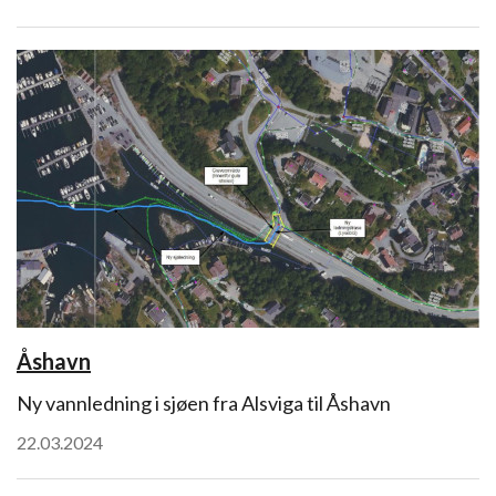
Åshavn
Ny vannledning i sjøen fra Alsviga til Åshavn
22.03.2024