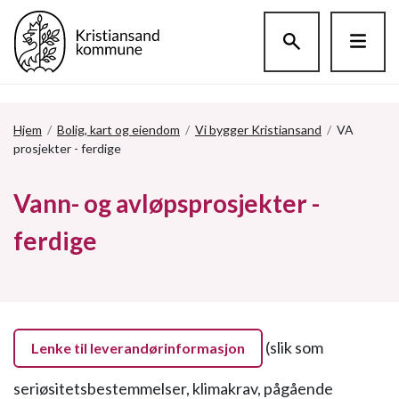
Hopp til hovedinnholdet
Hjem
/
Bolig, kart og eiendom
/
Vi bygger Kristiansand
/
VA
prosjekter - ferdige
Vann- og avløpsprosjekter -
ferdige
(slik som
Lenke til leverandørinformasjon
seriøsitetsbestemmelser, klimakrav, pågående