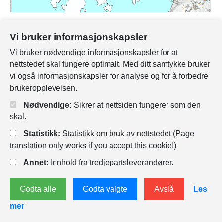
Ny pumpestasjon på Bredalsholmen og
Vi bruker informasjonskapsler
sjøledning til Odderøya renseanlegg
Vi bruker nødvendige informasjonskapsler for at
Renseanlegget på Bredalsholmen skal legges
nettstedet skal fungere optimalt. Med ditt samtykke bruker
ned og ny pumpestasjon bygges ved anlegget.
vi også informasjonskapsler for analyse og for å forbedre
Pumpestasjonen skal overføre avløpsvannet til
brukeropplevelsen.
Odderøya renseanlegg via sjøledning.
Nødvendige:
Sikrer at nettsiden fungerer som den
skal.
25.04.2022
Statistikk:
Statistikk om bruk av nettstedet (Page
translation only works if you accept this cookie!)
Annet:
Innhold fra tredjepartsleverandører.
Godta alle
Godta valgte
Avslå
Les
mer