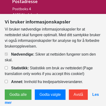
Postadresse
Postboks 4
4685 Nodeland
Vi bruker informasjonskapsler
Org.nr: 820 852 982
Vi bruker nødvendige informasjonskapsler for at
Last ned vår innbygger -app
nettstedet skal fungere optimalt. Med ditt samtykke bruker
vi også informasjonskapsler for analyse og for å forbedre
brukeropplevelsen.
Nødvendige:
Sikrer at nettsiden fungerer som den
skal.
Statistikk:
Statistikk om bruk av nettstedet (Page
translation only works if you accept this cookie!)
Annet:
Innhold fra tredjepartsleverandører.
Personvernerklæring
Endre
Godta alle
Godta valgte
Avslå
Les
informasjonskapsler
mer
Tilgjengelighetserklæring