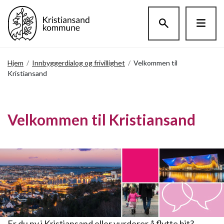
Hopp til hovedinnholdet
Hjem
/
Innbyggerdialog og frivillighet
/
Velkommen til
Kristiansand
Velkommen til Kristiansand
Er du ny i Kristiansand eller vurderer å flytte hit?