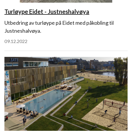
Turløype Eidet - Justneshalvøya
Utbedring av turløype på Eidet med påkobling til
Justneshalvøya.
09.12.2022