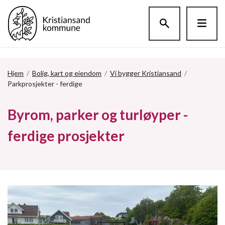
Hopp til hovedinnholdet
Hjem
/
Bolig, kart og eiendom
/
Vi bygger Kristiansand
/
Parkprosjekter - ferdige
Byrom, parker og turløyper -
ferdige prosjekter