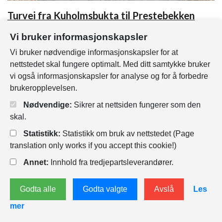
Turvei fra Kuholmsbukta til Prestebekken
Den siste strekningen på en turveiforbindelse
Vi bruker informasjonskapsler
mellom Kuholmsbukta og turveien langs
Vi bruker nødvendige informasjonskapsler for at
Prestebekken, ble ferdigstilt i mars dette året.
nettstedet skal fungere optimalt. Med ditt samtykke bruker
vi også informasjonskapsler for analyse og for å forbedre
30.03.2022
brukeropplevelsen.
Nødvendige:
Sikrer at nettsiden fungerer som den
skal.
Statistikk:
Statistikk om bruk av nettstedet (Page
Publisert:
17.11.2021 10:06
translation only works if you accept this cookie!)
Endret:
10.10.2024 14:43
Annet:
Innhold fra tredjepartsleverandører.
Godta alle
Godta valgte
Avslå
Les
mer