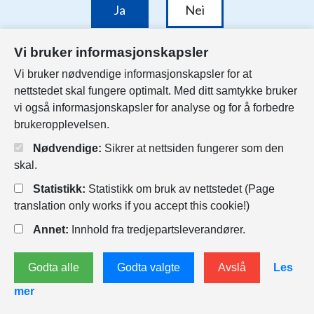
Vi bruker informasjonskapsler
Vi bruker nødvendige informasjonskapsler for at
nettstedet skal fungere optimalt. Med ditt samtykke bruker
vi også informasjonskapsler for analyse og for å forbedre
brukeropplevelsen.
Nødvendige:
Sikrer at nettsiden fungerer som den
skal.
Statistikk:
Statistikk om bruk av nettstedet (Page
Besøksadresser
translation only works if you accept this cookie!)
Innbyggertorg i Kvadraturen
Annet:
Innhold fra tredjepartsleverandører.
Rådhuskvartalet
Rådhusgata 18 - 1 etasje. Inngang fra Tollbodgata og
fra Torvet.
Godta alle
Godta valgte
Avslå
Les
mer
Innbyggertorg på Tangvall