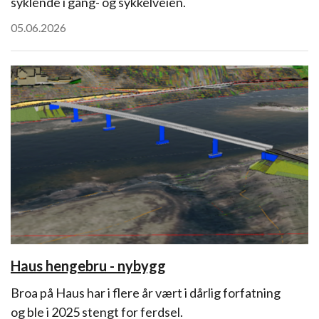
syklende i gang- og sykkelveien.
05.06.2026
Haus hengebru - nybygg
Broa på Haus har i flere år vært i dårlig forfatning
og ble i 2025 stengt for ferdsel.