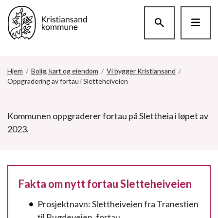
Hopp til hovedinnholdet
Hjem
/
Bolig, kart og eiendom
/
Vi bygger Kristiansand
/
Oppgradering av fortau i Sletteheiveien
Kommunen oppgraderer fortau på Slettheia i løpet av
2023.
Fakta om nytt fortau Sletteheiveien
Prosjektnavn: Slettheiveien fra Tranestien
til Rugdeveien, fortau