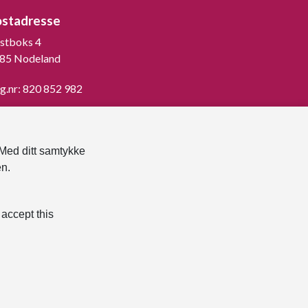
ostadresse
stboks 4
85 Nodeland
g.nr: 820 852 982
st ned vår innbygger -app
 Med ditt samtykke
en.
 accept this
klæring