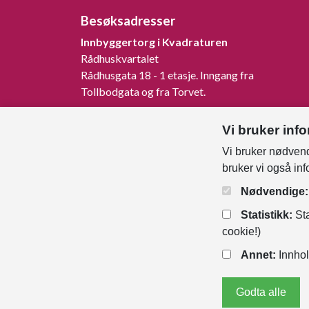
Besøksadresser
Innbyggertorg i Kvadraturen
Rådhuskvartalet
Rådhusgata 18 - 1 etasje. Inngang fra
Tollbodgata og fra Torvet.
Innbyggertorg på Tangvall
Vi bruker inf
Rådhusveien 1, 4640 Søgne.
Vi bruker nødvend
Innbyggertorg på Nodeland
bruker vi også in
Songdalsvegen 53, 4645 Nodeland.
Nødvendige:
Statistikk:
Sta
cookie!)
Annet:
Innhol
Godta alle
Personver