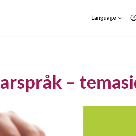
Hopp til hovedinnholdet
Language
arspråk – temas