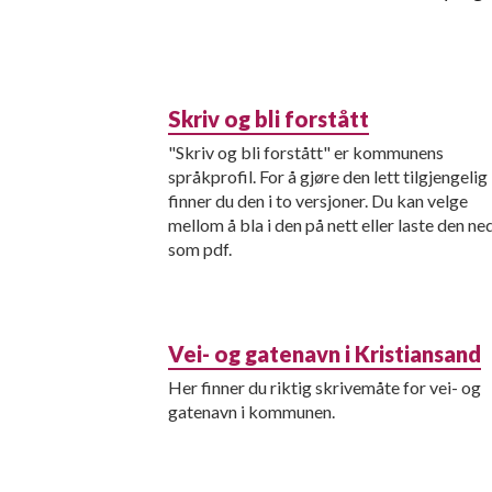
Skriv og bli forstått
"Skriv og bli forstått" er kommunens
språkprofil. For å gjøre den lett tilgjengelig
finner du den i to versjoner. Du kan velge
mellom å bla i den på nett eller laste den ne
som pdf.
Vei- og gatenavn i Kristiansand
Her finner du riktig skrivemåte for vei- og
gatenavn i kommunen.