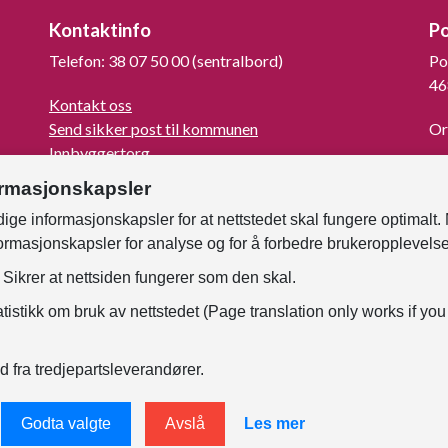
Kontaktinfo
P
Telefon: 38 07 50 00 (sentralbord)
Po
46
Kontakt oss
Send sikker post til kommunen
Or
Innbyggertorg
La
Turistinformasjon
ormasjonskapsler
For mediene
ige informasjonskapsler for at nettstedet skal fungere optimalt.
Kunngjøringer og høringer
formasjonskapsler for analyse og for å forbedre brukeropplevels
Om Kristiansand
Faktura til kommunen
Sikrer at nettsiden fungerer som den skal.
Samtykke - foto og film
tistikk om bruk av nettstedet (Page translation only works if you
For ansatte
d fra tredjepartsleverandører.
Godta valgte
Avslå
Les mer
nerklæring
Endre informasjonskapsler
Tilgjengelighetser