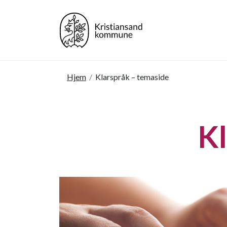
Hjem
/
Klarspråk – temaside
Kl