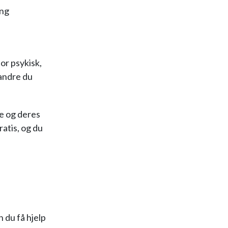
ing
or psykisk,
r andre du
ne og deres
ratis, og du
n du få hjelp