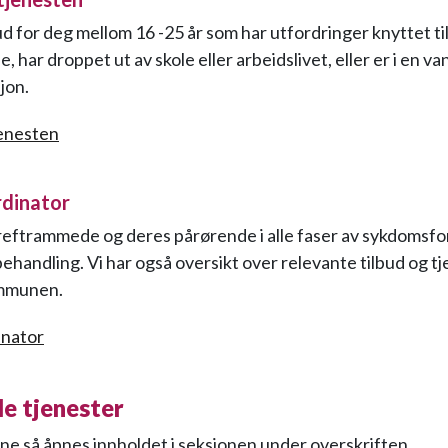
lbud for deg mellom 16 -25 år som har utfordringer knyttet til
e, har droppet ut av skole eller arbeidslivet, eller er i en va
sjon.
enesten
dinator
kreftrammede og deres pårørende i alle faser av sykdomsfo
ehandling. Vi har også oversikt over relevante tilbud og tj
mmunen.
inator
e tjenester
lene så åpnes innholdet i seksjonen under overskriften.