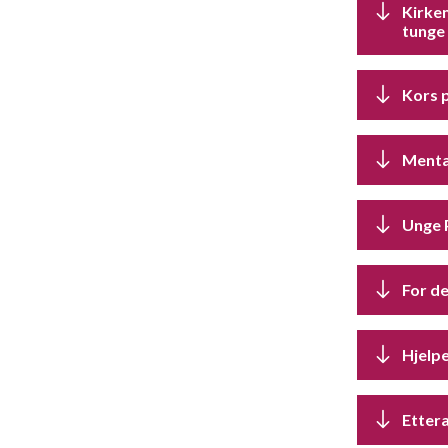
Kirken
tunge
Kors p
Mental
Unge 
For d
Hjelpe
Etter