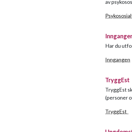
av psykosos
Psykososial
Inngangen 
Har du utfo
Inngangen
TryggEst
TryggEst sk
(personer ov
TryggEst
Ungdomst