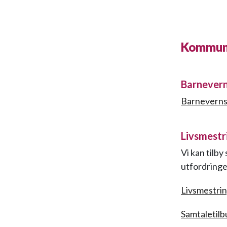
Kommuna
Barnevern
Barneverns
Livsmestri
Vi kan tilby
utfordring
Livsmestrin
Samtaletilb