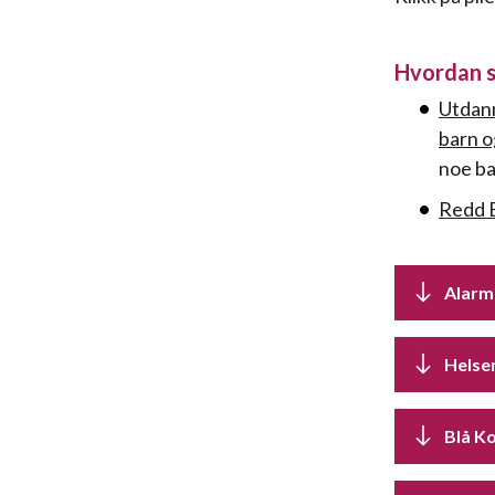
Hvordan s
Utdann
barn o
noe ba
Redd B
Alarm
Helse
Blå K