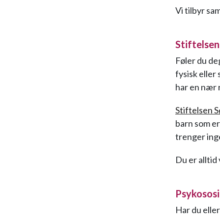
Vi tilbyr s
Stiftelse
Føler du de
fysisk eller
har en nær r
Stiftelsen 
barn som er 
trenger ing
Du er alltid
Psykososi
Har du eller