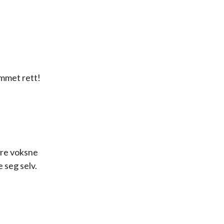
ommet rett!
are voksne
e seg selv.