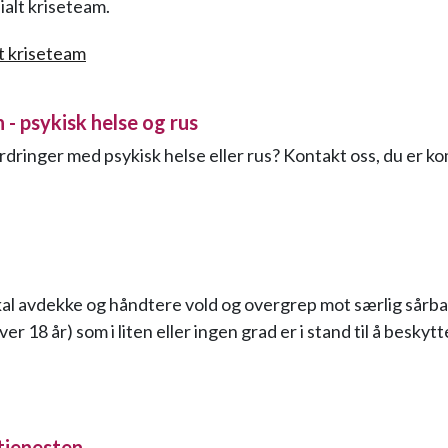
ialt kriseteam.
t kriseteam
- psykisk helse og rus
rdringer med psykisk helse eller rus? Kontakt oss, du er k
al avdekke og håndtere vold og overgrep mot særlig sårb
er 18 år) som i liten eller ingen grad er i stand til å beskytt
jenesten