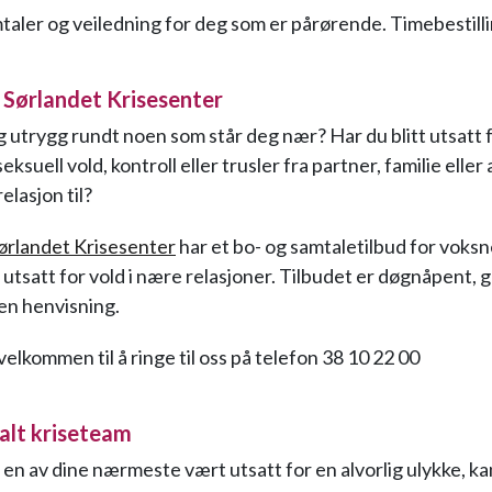
amtaler og veiledning for deg som er pårørende. Timebestill
n Sørlandet Krisesenter
g utrygg rundt noen som står deg nær? Har du blitt utsatt f
 seksuell vold, kontroll eller trusler fra partner, familie elle
elasjon til?
Sørlandet Krisesenter
har et bo- og samtaletilbud for voks
utsatt for vold i nære relasjoner. Tilbudet er døgnåpent, g
en henvisning.
 velkommen til å ringe til oss på telefon 38 10 22 00
alt kriseteam
 en av dine nærmeste vært utsatt for en alvorlig ulykke, ka