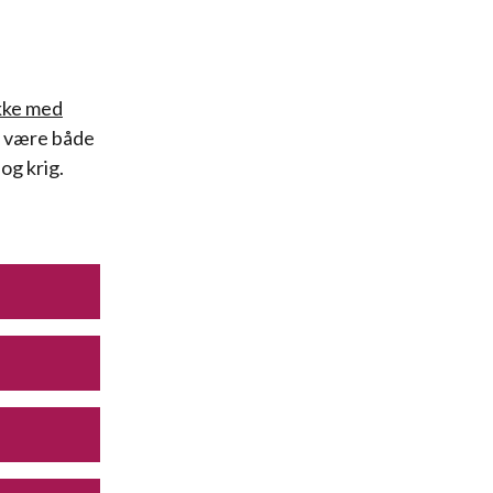
kke med
n være både
og krig.