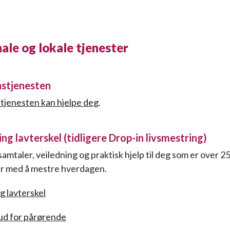
le og lokale tjenester
stjenesten
tjenesten kan hjelpe deg
.
ng lavterskel (tidligere Drop-in livsmestring)
 samtaler, veiledning og praktisk hjelp til deg som er over 25
er med å mestre hverdagen.
g lavterskel
ud for pårørende