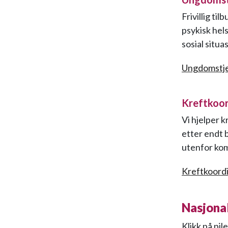
Frivillig ti
psykisk hels
sosial situa
Ungdomstj
Kreftkoor
Vi hjelper 
etter endt b
utenfor ko
Kreftkoord
Nasjonal
Klikk på pi