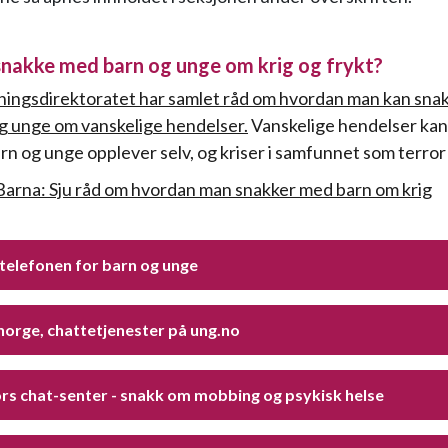
nakke med barn og unge om krig og frykt?
ingsdirektoratet har samlet råd om hvordan man kan sna
g unge om vanskelige hendelser.
Vanskelige hendelser ka
rn og unge opplever selv, og kriser i samfunnet som terror 
arna: Sju råd om hvordan man snakker med barn om krig
telefonen for barn og unge
norge, chattetjenester på ung.no
ors chat-senter - snakk om mobbing og psykisk helse