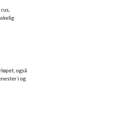
 rus,
nskelig
rløpet, også
enester i og