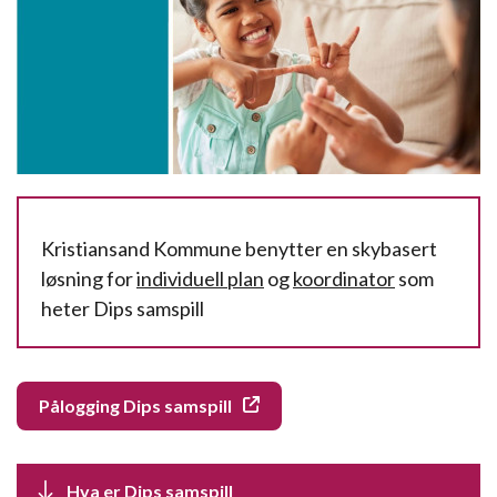
Kristiansand Kommune benytter en skybasert
løsning for
individuell plan
og
koordinator
som
heter Dips samspill
Pålogging Dips samspill
Hva er Dips samspill