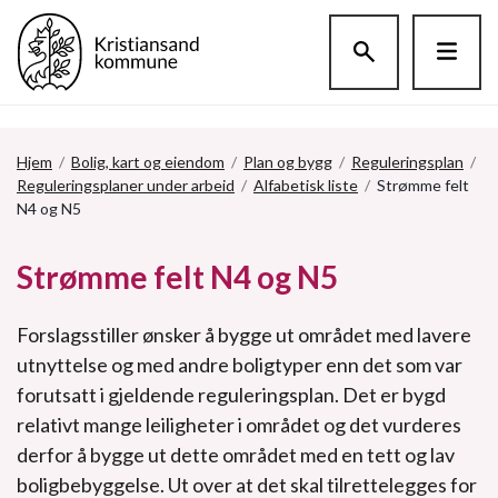
Hopp til hovedinnholdet
Hjem
/
Bolig, kart og eiendom
/
Plan og bygg
/
Reguleringsplan
/
Reguleringsplaner under arbeid
/
Alfabetisk liste
/
Strømme felt
N4 og N5
Strømme felt N4 og N5
Forslagsstiller ønsker å bygge ut området med lavere
utnyttelse og med andre boligtyper enn det som var
forutsatt i gjeldende reguleringsplan. Det er bygd
relativt mange leiligheter i området og det vurderes
derfor å bygge ut dette området med en tett og lav
boligbebyggelse. Ut over at det skal tilrettelegges for