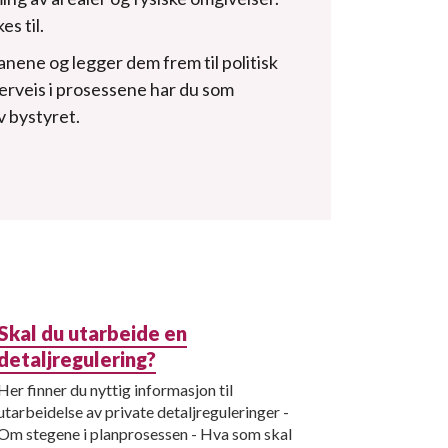
s til.
nene og legger dem frem til politisk
erveis i prosessene har du som
v bystyret.
Skal du utarbeide en
detaljregulering?
Her finner du nyttig informasjon til
utarbeidelse av private detaljreguleringer -
Om stegene i planprosessen - Hva som skal