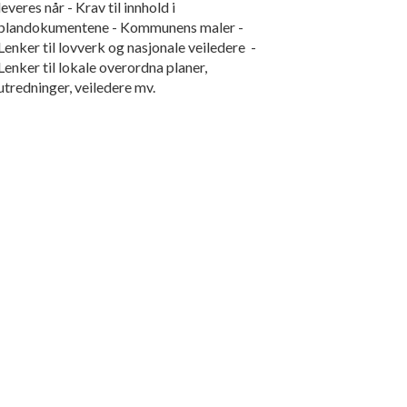
leveres når - Krav til innhold i
plandokumentene - Kommunens maler -
Lenker til lovverk og nasjonale veiledere -
Lenker til lokale overordna planer,
utredninger, veiledere mv.