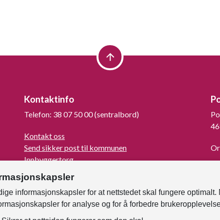
Kontaktinfo
P
Telefon: 38 07 50 00 (sentralbord)
Po
46
Kontakt oss
Send sikker post til kommunen
Or
Innbyggertorg
La
Turistinformasjon
ormasjonskapsler
For mediene
ige informasjonskapsler for at nettstedet skal fungere optimalt.
Kunngjøringer og høringer
formasjonskapsler for analyse og for å forbedre brukeropplevels
Om Kristiansand
Faktura til kommunen