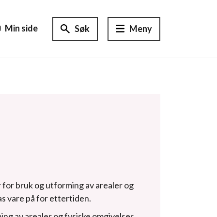
Min side
Søk
Meny
 for bruk og utforming av arealer og
s vare på for ettertiden.
ing av arealer og fysiske omgivelser.