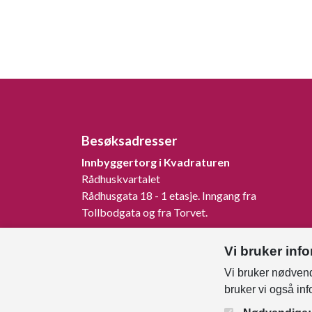
Besøksadresser
Innbyggertorg i Kvadraturen
Rådhuskvartalet
Rådhusgata 18 - 1 etasje. Inngang fra
Tollbodgata og fra Torvet.
Innbyggertorg på Tangvall
Vi bruker inf
Rådhusveien 1, 4640 Søgne.
Vi bruker nødvend
Innbyggertorg på Nodeland
bruker vi også in
Songdalsvegen 53, 4645 Nodeland.