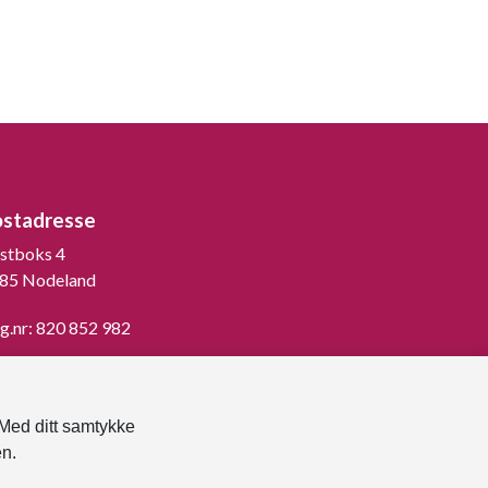
ostadresse
stboks 4
85 Nodeland
g.nr: 820 852 982
st ned vår innbygger -app
 Med ditt samtykke
en.