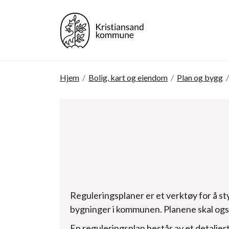
Hjem
/
Bolig, kart og eiendom
/
Plan og bygg
/
Reguleringsplaner er et verktøy for å st
bygninger i kommunen. Planene skal også 
En reguleringsplan består av et detaljer