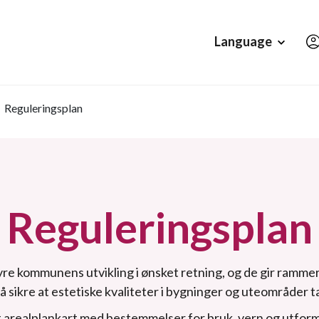
Hopp til hovedinnholdet
Language
Reguleringsplan
Reguleringsplan
yre kommunens utvikling i ønsket retning, og de gir rammer
sikre at estetiske kvaliteter i bygninger og uteområder ta
t arealplankart med bestemmelser for bruk, vern og utform