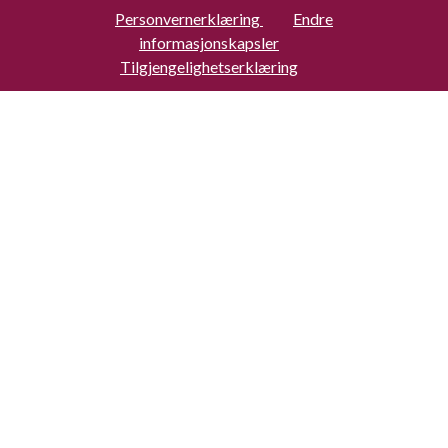
Personvernerklæring
Endre
informasjonskapsler
Tilgjengelighetserklæring