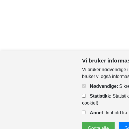
Vi bruker informa
Vi bruker nødvendige in
bruker vi også informa
Nødvendige:
Sikre
Statistikk:
Statisti
cookie!)
Annet:
Innhold fra 
Godta alle
Go