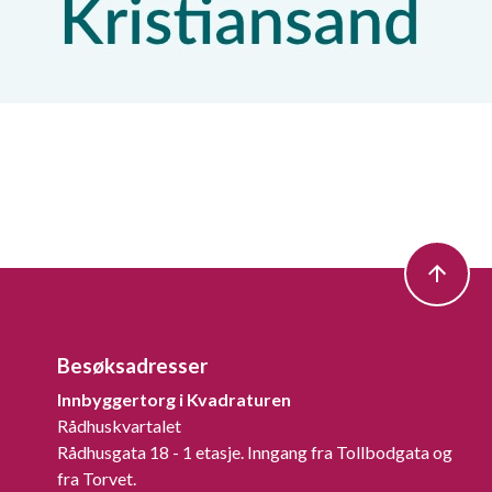
Besøksadresser
Innbyggertorg i Kvadraturen
Rådhuskvartalet
Rådhusgata 18 - 1 etasje. Inngang fra Tollbodgata og
fra Torvet.