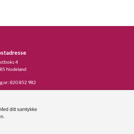
ostadresse
stboks 4
85 Nodeland
g.nr: 820 852 982
st ned vår innbygger -app
 Med ditt samtykke
en.