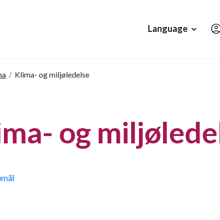
Hopp til hovedinnholdet
Language
ma
/
Klima- og miljøledelse
ima- og miljølede
ømål