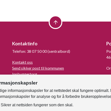
Kontaktinfo
P
Telefon: 38 07 50 00 (sentralbord)
Po
46
Kontakt oss
Send sikker post til kommunen
Or
Innbyggertorg
La
Turistinformasjon
ormasjonskapsler
For mediene
ige informasjonskapsler for at nettstedet skal fungere optimalt.
Kunngjøringer og høringer
formasjonskapsler for analyse og for å forbedre brukeropplevels
Om Kristiansand
Faktura til kommunen
Sikrer at nettsiden fungerer som den skal.
Samtykke - foto og film