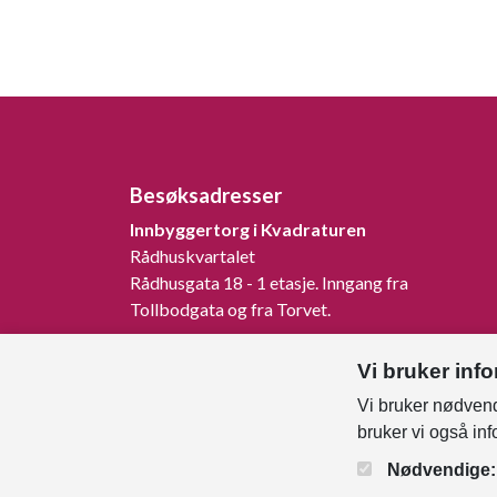
Besøksadresser
Innbyggertorg i Kvadraturen
Rådhuskvartalet
Rådhusgata 18 - 1 etasje. Inngang fra
Tollbodgata og fra Torvet.
Innbyggertorg på Tangvall
Vi bruker inf
Rådhusveien 1, 4640 Søgne.
Vi bruker nødvend
Innbyggertorg på Nodeland
bruker vi også in
Songdalsvegen 53, 4645 Nodeland.
Nødvendige: