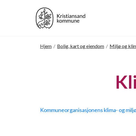
Hjem
/
Bolig, kart og eiendom
/
Miljø og kli
Kl
Kommuneorganisasjonens klima- og milj