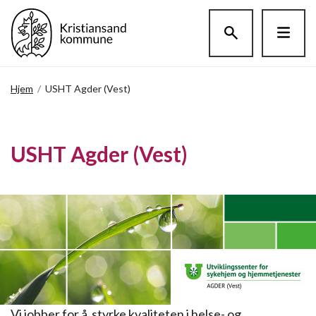
Hopp til hovedinnholdet
Hjem
/
USHT Agder (Vest)
USHT Agder (Vest)
Vi jobber for å styrke kvaliteten i helse- og