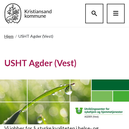
Hopp til hovedinnholdet
Hjem
/
USHT Agder (Vest)
USHT Agder (Vest)
Vi jobber for å styrke kvaliteten i helse- og