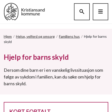
Hopp til hovedinnholdet
Hjem
/
Helse, velferd og omsorg
/
Familiens hus
/
Hjelp for barns
skyld
Hjelp for barns skyld
Dersom dine barn er i en vanskelig livssituasjon som
følge av sykdom i familien, kan du søke om hjelp for
barns skyld.
KORT FORTALT