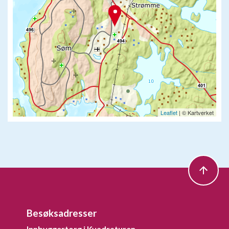
Leaflet
| © Kartverket
Besøksadresser
Innbyggertorg i Kvadraturen