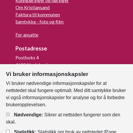
Kunngjøringer og høringer
Om Kristiansand
Faktura til kommunen
Samtykke - foto og film
For ansatte
Postadresse
Postboks 4
4685 Nodeland
Vi bruker informasjonskapsler
Org.nr: 820 852 982
Vi bruker nødvendige informasjonskapsler for at
nettstedet skal fungere optimalt. Med ditt samtykke bruker
Last ned vår innbygger -app
vi også informasjonskapsler for analyse og for å forbedre
brukeropplevelsen.
Nødvendige:
Sikrer at nettsiden fungerer som den
skal.
Statistikk:
Statistikk om bruk av nettstedet (Page