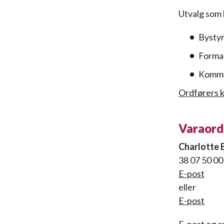
Utvalg som 
Bysty
Forma
Kommu
Ordførers 
Varaord
Charlotte 
38 07 50 00
E-post
eller
E-post