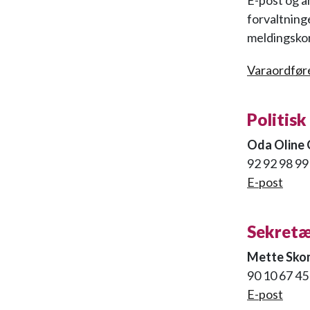
E-post og a
forvaltning
meldingskor
Varaordfør
Politisk
Oda Oline 
92 92 98 99
E-post
Sekretæ
Mette Sko
90 10 67 45
E-post