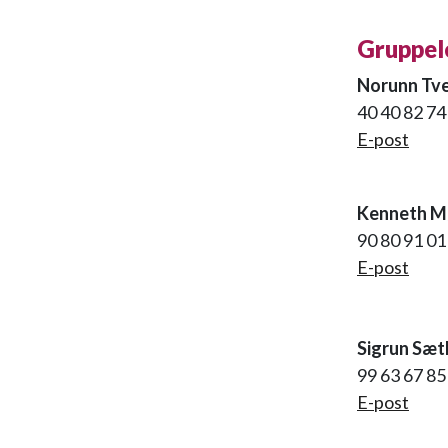
Gruppel
Norunn Tve
40 40 82 7
E-post
Kenneth M
90 80 91 0
E-post
Sigrun Sæt
99 63 67 8
E-post