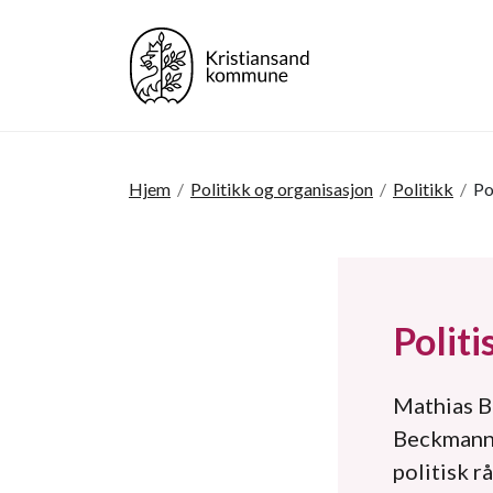
Hjem
/
Politikk og organisasjon
/
Politikk
/
Po
Politi
Mathias B
Beckmann 
politisk r