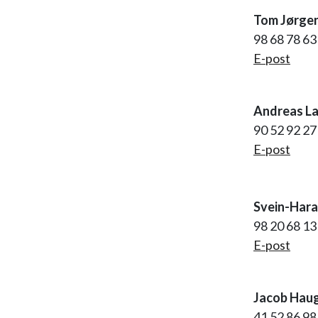
Tom Jørgen
98 68 78 63
E-post
Andreas L
90 52 92 2
E-post
Svein-Hara
98 20 68 1
E-post
Jacob Hau
41 52 86 9