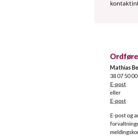
kontaktin
Ordføre
Mathias Be
38 07 50 0
E-post
eller
E-post
E-post og a
forvaltning
meldingskor