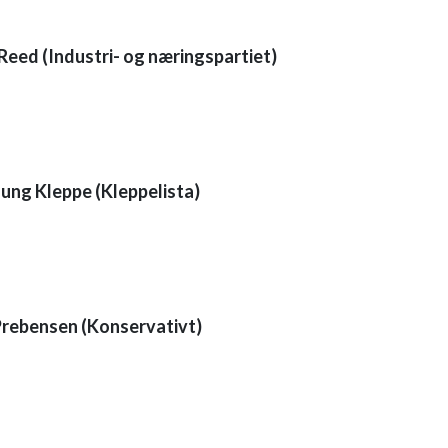
Reed (Industri- og næringspartiet)
5
nung Kleppe (Kleppelista)
9
Prebensen (Konservativt)
5