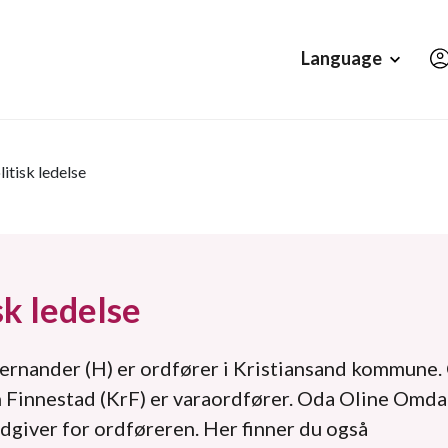
Hopp til hovedinnholdet
Language
litisk ledelse
sk ledelse
ernander (H) er ordfører i Kristiansand kommune.
Finnestad (KrF) er varaordfører. Oda Oline Omdal
ådgiver for ordføreren. Her finner du også