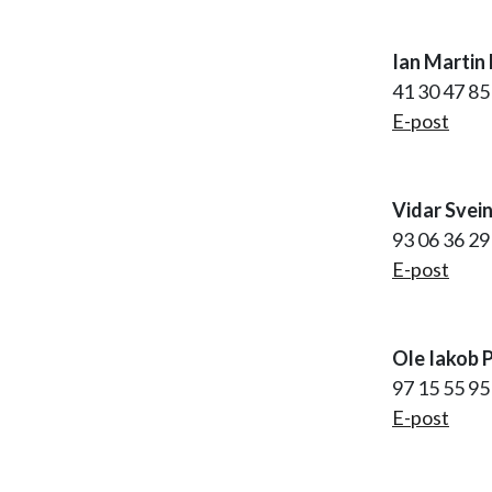
Ian Martin 
41 30 47 8
E-post
Vidar Svei
93 06 36 2
E-post
Ole Iakob 
97 15 55 9
E-post