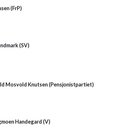
sen (FrP)
andmark (SV)
7
ld Mosvold Knutsen (Pensjonistpartiet)
3
gmoen Handegard (V)
8