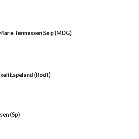
Marie Tønnessen Seip (MDG)
1
keli Espeland (Rødt)
1
sen (Sp)