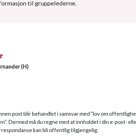
formasjon til gruppelederne.
r
rnander (H)
0
nnen post blir behandlet i samsvar med "lov om offentlighet
en". Dermed må du regne med at innholdet i din e-post- ell
respondanse kan bli offentlig tilgjengelig.