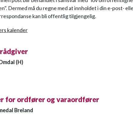
nnen post blir behandlet i samsvar med "lov om offentlighet
en". Dermed må du regne med at innholdet i din e-post- ell
respondanse kan bli offentlig tilgjengelig.
ers kalender
 rådgiver
Omdal (H)
r for ordfører og varaordfører
medal Breland