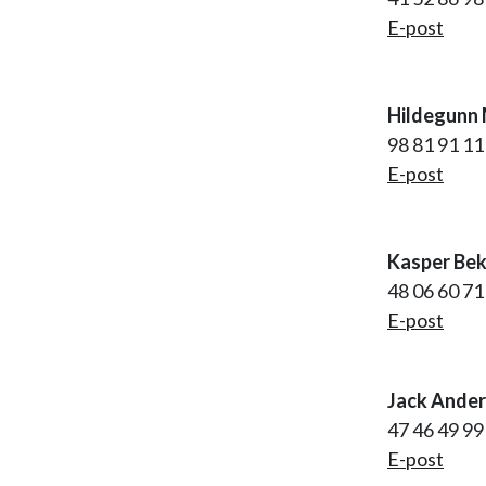
E-post
Hildegunn 
98 81 91 1
E-post
Kasper Bek
48 06 60 7
E-post
Jack Ander
47 46 49 99
E-post