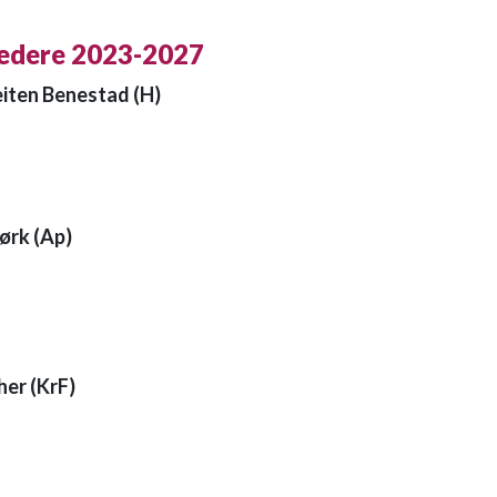
edere 2023-2027
iten Benestad (H)
4
ørk (Ap)
1
her (KrF)
5