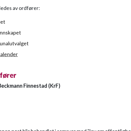
ledes av ordfører:
ret
nnskapet
nalutvalget
kalender
fører
Beckmann Finnestad (KrF)