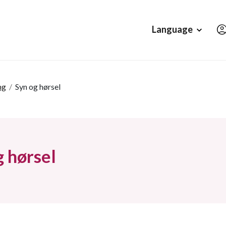
Hopp til hovedinnholdet
Language
ng
/
Syn og hørsel
g hørsel