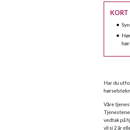
KORT
Syn
Hør
hør
Har du utfo
hørselstekn
Våre tjenes
Tjenestene 
vedtak på h
vil si 2 år el