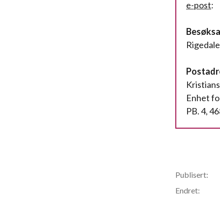
e-post
Besøksa
Rigedale
Postadr
Kristia
Enhet for
PB. 4, 4
Publisert:
Endret: