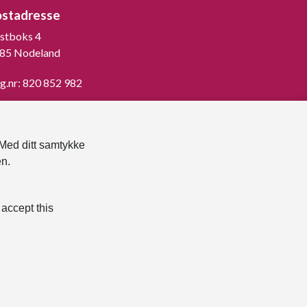
ostadresse
stboks 4
85 Nodeland
g.nr: 820 852 982
st ned vår innbygger -app
 Med ditt samtykke
en.
 accept this
klæring