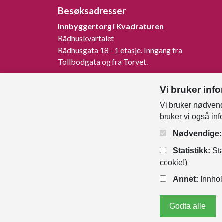
Besøksadresser
Innbyggertorg i Kvadraturen
Rådhuskvartalet
Rådhusgata 18 - 1 etasje. Inngang fra
Tollbodgata og fra Torvet.
Innbyggertorg på Tangvall
Vi bruker inf
Rådhusveien 1, 4640 Søgne.
Vi bruker nødvend
Innbyggertorg på Nodeland
bruker vi også in
Songdalsvegen 53, 4645 Nodeland.
Nødvendige:
Statistikk:
Sta
cookie!)
Annet:
Innhol
Godta alle
Personver