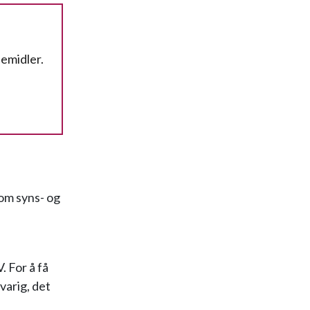
pemidler.
 om syns- og
. For å få
varig, det