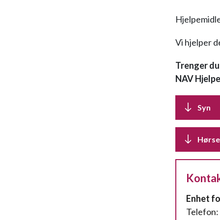
Hjelpemidle
Vi hjelper 
Trenger du 
NAV Hjelpe
Syn
Hørse
Kontak
Enhet fo
Telefon: