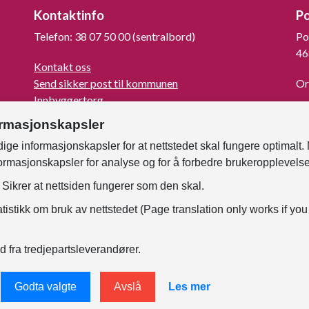
Kontaktinfo
P
Telefon: 38 07 50 00 (sentralbord)
Po
46
Kontakt oss
Send sikker post til kommunen
Or
Innbyggertorg
La
Turistinformasjon
ormasjonskapsler
For mediene
ige informasjonskapsler for at nettstedet skal fungere optimalt.
Kunngjøringer og høringer
formasjonskapsler for analyse og for å forbedre brukeropplevels
Om Kristiansand
Faktura til kommunen
Sikrer at nettsiden fungerer som den skal.
Samtykke - foto og film
tistikk om bruk av nettstedet (Page translation only works if you
For ansatte
d fra tredjepartsleverandører.
Godta valgte
Avslå
Les mer
nerklæring
Endre informasjonskapsler
Tilgjengelighetser