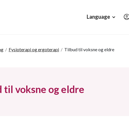
Hopp til hovedinnholdet
Language
ng
/
Fysioterapi og ergoterapi
/
Tilbud til voksne og eldre
 til voksne og eldre