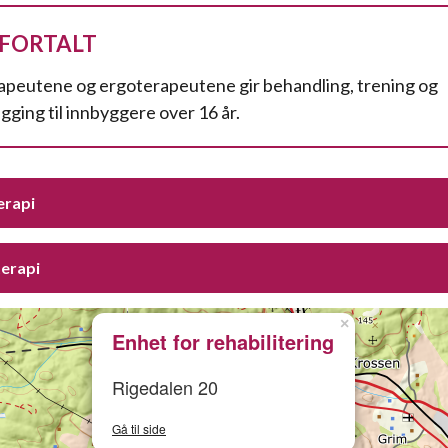
 FORTALT
apeutene og ergoterapeutene gir behandling, trening og
egging til innbyggere over 16 år.
erapi
terapi
×
Enhet for rehabilitering
Rigedalen 20
Gå til side