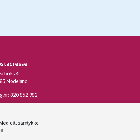
ostadresse
stboks 4
85 Nodeland
g.nr: 820 852 982
st ned vår innbygger -app
 Med ditt samtykke
en.