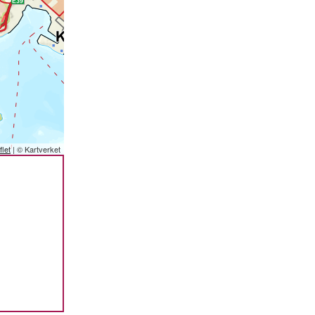
flet
| © Kartverket