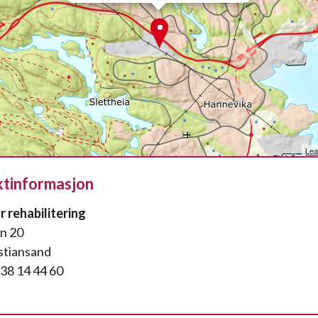
Lea
tinformasjon
r rehabilitering
n 20
stiansand
 38 14 44 60