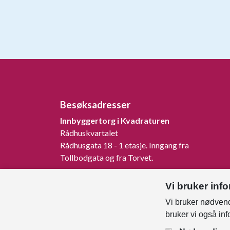
Besøksadresser
Innbyggertorg i Kvadraturen
Rådhuskvartalet
Rådhusgata 18 - 1 etasje. Inngang fra
Tollbodgata og fra Torvet.
Innbyggertorg på Tangvall
Vi bruker inf
Rådhusveien 1, 4640 Søgne.
Vi bruker nødvend
Innbyggertorg på Nodeland
bruker vi også in
Songdalsvegen 53, 4645 Nodeland.