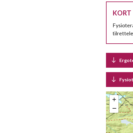
KORT
Fysioter
tilrettel
Ergot
Fysio
+
−