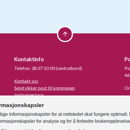
Kontaktinfo
P
Telefon: 38 07 50 00 (sentralbord)
Po
46
Kontakt oss
Send sikker post til kommunen
Or
Innbyggertorg
La
Turistinformasjon
ormasjonskapsler
For mediene
ige informasjonskapsler for at nettstedet skal fungere optimalt.
Kunngjøringer og høringer
formasjonskapsler for analyse og for å forbedre brukeropplevels
Om Kristiansand
Faktura til kommunen