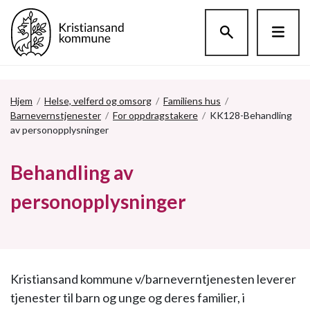
Hopp til hovedinnholdet
Hjem
/
Helse, velferd og omsorg
/
Familiens hus
/
Barnevernstjenester
/
For oppdragstakere
/
KK128-Behandling
av personopplysninger
Behandling av
personopplysninger
Kristiansand kommune v/barneverntjenesten leverer
tjenester til barn og unge og deres familier, i