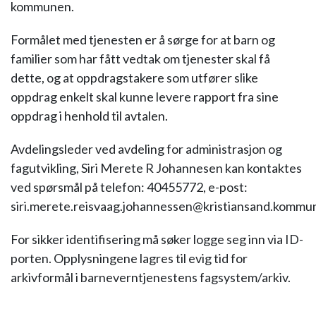
kommunen.
Formålet med tjenesten er å sørge for at barn og
familier som har fått vedtak om tjenester skal få
dette, og at oppdragstakere som utfører slike
oppdrag enkelt skal kunne levere rapport fra sine
oppdrag i henhold til avtalen.
Avdelingsleder ved avdeling for administrasjon og
fagutvikling, Siri Merete R Johannesen kan kontaktes
ved spørsmål på telefon: 40455772, e-post:
siri.merete.reisvaag.johannessen@kristiansand.kommu
For sikker identifisering må søker logge seg inn via ID-
porten. Opplysningene lagres til evig tid for
arkivformål i barneverntjenestens fagsystem/arkiv.