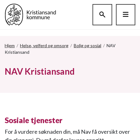
Hopp til hovedinnholdet
Hjem
/
Helse, velferd og omsorg
/
Bolig og sosial
/
NAV
Kristiansand
NAV Kristiansand
Sosiale tjenester
For å vurdere søknaden din, må Nav få oversikt over