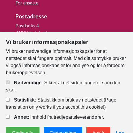
For ansatte
Postadresse
Postboks 4
4685 Nodeland
Vi bruker informasjonskapsler
Org.nr: 820 852 982
Vi bruker nødvendige informasjonskapsler for at
Last ned vår innbygger -app
nettstedet skal fungere optimalt. Med ditt samtykke bruker
vi også informasjonskapsler for analyse og for å forbedre
brukeropplevelsen.
Nødvendige:
Sikrer at nettsiden fungerer som den
skal.
Statistikk:
Statistikk om bruk av nettstedet (Page
translation only works if you accept this cookie!)
Annet:
Innhold fra tredjepartsleverandører.
Personvernerklæring
Endre