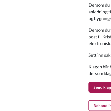
Dersom du e
anledning ti
og bygningsl
Dersom du v
post til Kr
elektronisk
Sett inn sa
Klagen blir
dersom klage
Send klag
Behandli