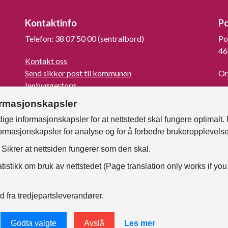
Kontaktinfo
P
Telefon: 38 07 50 00 (sentralbord)
Po
46
Kontakt oss
Send sikker post til kommunen
Or
Innbyggertorg
La
Turistinformasjon
ormasjonskapsler
For mediene
ige informasjonskapsler for at nettstedet skal fungere optimalt.
Kunngjøringer og høringer
formasjonskapsler for analyse og for å forbedre brukeropplevels
Om Kristiansand
Faktura til kommunen
Sikrer at nettsiden fungerer som den skal.
Samtykke - foto og film
tistikk om bruk av nettstedet (Page translation only works if you
For ansatte
d fra tredjepartsleverandører.
Godta valgte
Avslå
Les mer