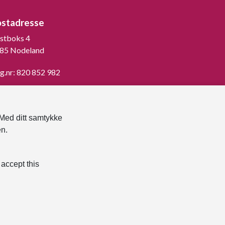
ostadresse
stboks 4
85 Nodeland
g.nr: 820 852 982
st ned vår innbygger -app
 Med ditt samtykke
en.
 accept this