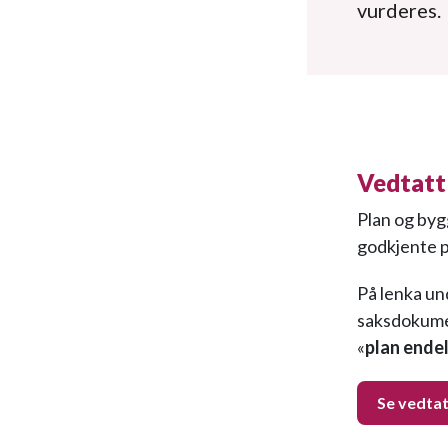
vurderes.
Vedtatt
Plan og byg
godkjente p
På lenka un
saksdokumen
«
plan ende
Se vedtat