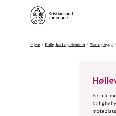
Hjem
/
Bolig, kart og eiendom
/
Plan og bygg
/
Hølle
Formål med
boligbeby
møteplass