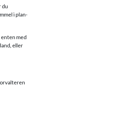
r du
emmel i plan-
u enten med
and, eller
forvalteren