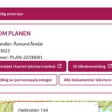
lig ettersyn
OM PLANEN
andler: Åsmund Åmdal
 1621
mer: PLAN-22/00041
rådet i kartet (ekstern lenke)
Gi tilbakemelding
ling av personopplysninger
Alle dokumenter (ekstern 
×
Hølleveien 144