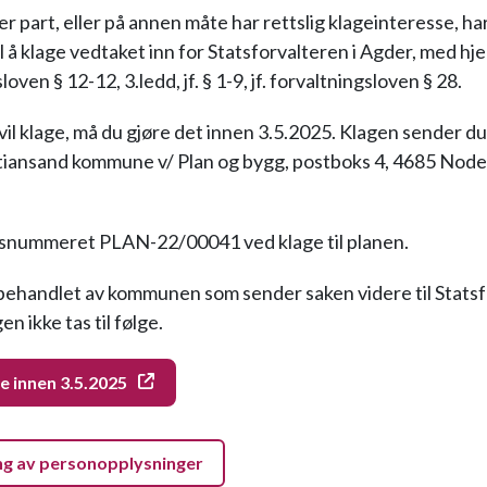
r part, eller på annen måte har rettslig klageinteresse, ha
l å klage vedtaket inn for Statsforvalteren i Agder, med hj
oven § 12-12, 3.ledd, jf. § 1-9, jf. forvaltningsloven § 28.
il klage, må du gjøre det innen 3.5.2025. Klagen sender d
istiansand kommune v/ Plan og bygg, postboks 4, 4685 Nodel
.
ksnummeret PLAN-22/00041 ved klage til planen.
 behandlet av kommunen som sender saken videre til Stats
n ikke tas til følge.
e innen 3.5.2025
ng av personopplysninger