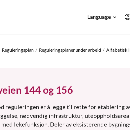
Hopp til hovedinnholdet
Language
Reguleringsplan
/
Reguleringsplaner under arbeid
/
Alfabetisk l
veien 144 og 156
 reguleringen er å legge til rette for etablering a
ggelse, nødvendig infrastruktur, uteoppholdsarea
 med lekefunksjon. Deler av eksisterende bygnings