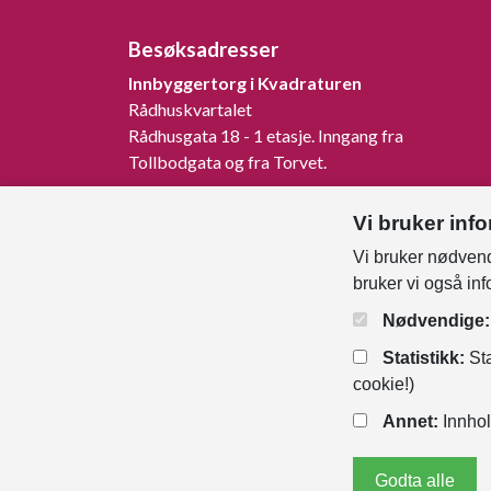
Besøksadresser
Innbyggertorg i Kvadraturen
Rådhuskvartalet
Rådhusgata 18 - 1 etasje. Inngang fra
Tollbodgata og fra Torvet.
Innbyggertorg på Tangvall
Vi bruker inf
Rådhusveien 1, 4640 Søgne.
Vi bruker nødvend
Innbyggertorg på Nodeland
bruker vi også in
Songdalsvegen 53, 4645 Nodeland.
Nødvendige:
Statistikk:
Sta
cookie!)
Annet:
Innhol
Godta alle