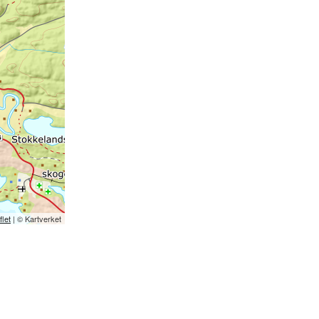
flet
| © Kartverket