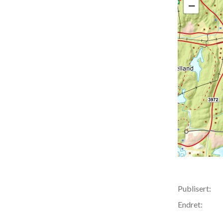
−
Publisert:
Endret: