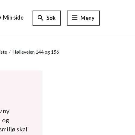
Min side
Søk
Meny
iste
/
Hølleveien 144 og 156
v ny
l og
miljø skal