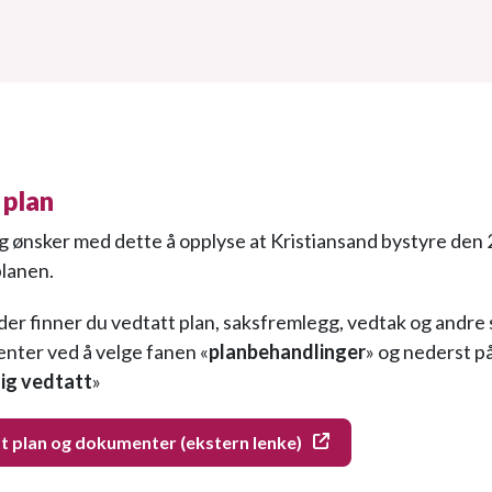
 plan
g ønsker med dette å opplyse at Kristiansand bystyre den
lanen.
der finner du vedtatt plan, saksfremlegg, vedtak og andre 
ter ved å velge fanen «
planbehandlinger
» og nederst p
lig vedtatt
»
t plan og dokumenter (ekstern lenke)