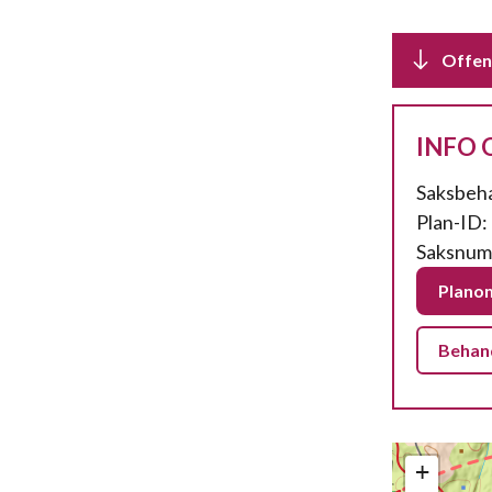
Offent
INFO 
Saksbeh
Plan-ID:
Saksnum
Planom
Behand
+