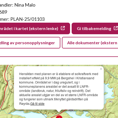
ndler: Nina Malo
1689
mer: PLAN-25/01103
rådet i kartet (ekstern lenke)
Gi tilbakemelding
ling av personopplysninger
Alle dokumenter (ekstern 
×
Hensikten med planen er å etablere et solkraftverk med
installert effekt på 9,9 MW på Bergshei i Kristiansand
kommune. Området er i dag uregulert, og i
kommuneplanens arealdel er det avsatt til LNFR-
område (landbruk, natur, friluftsliv og reindrift). Det
aktuelle arealet utgjør en del av et større LNFR-område
og fungerer som utmark tilknyttet gårdsdriften på
Røyrås.
Gå til side