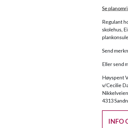
Se planomri
Regulant ho
skolehus, E
plankonsule
Send merkna
Eller send 
Høyspent V
v/Cecilie D
Nikkelveien
4313 Sandn
INFO 