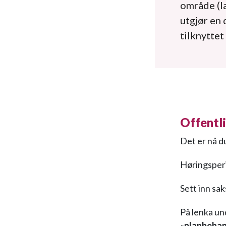
område (la
utgjør en
tilknyttet
Offentl
Det er nå d
Høringsperi
Sett inn s
På lenka un
«
planbehan