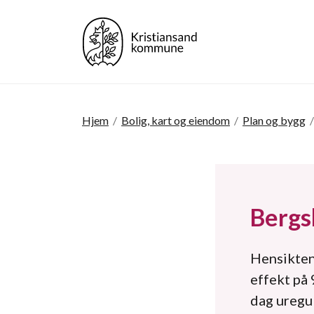
Hjem
/
Bolig, kart og eiendom
/
Plan og bygg
/
Bergsh
Hensikten 
effekt på
dag uregul