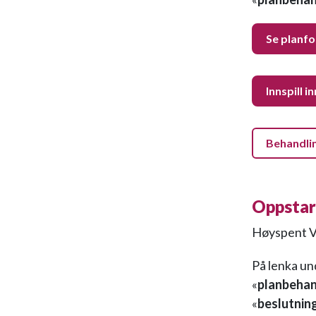
Se planfo
Innspill i
Behandli
Oppstar
Høyspent Ve
På lenka un
«
planbehan
«
beslutnin