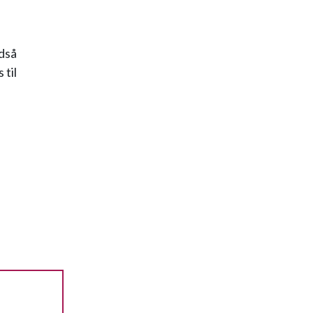
idså
 til