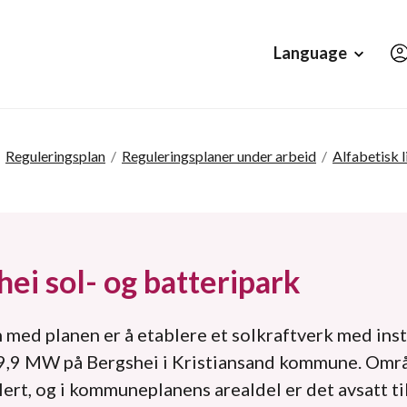
Hopp til hovedinnholdet
Language
Reguleringsplan
/
Reguleringsplaner under arbeid
/
Alfabetisk l
ei sol- og batteripark
med planen er å etablere et solkraftverk med inst
 9,9 MW på Bergshei i Kristiansand kommune. Områ
ert, og i kommuneplanens arealdel er det avsatt t