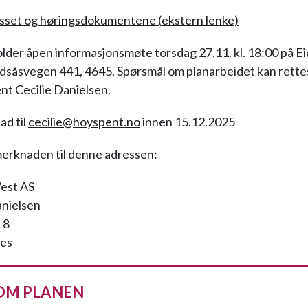
sset og høringsdokumentene (ekstern lenke)
lder åpen informasjonsmøte torsdag 27.11. kl. 18:00 på E
idsåsvegen 441, 4645. Spørsmål om planarbeidet kan rettes
nt Cecilie Danielsen.
d til
cecilie@hoyspent.no
innen 15.12.2025
merknaden til denne adressen:
est AS
anielsen
 8
es
OM PLANEN