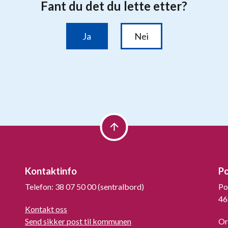
Kontaktinfo
P
Telefon: 38 07 50 00 (sentralbord)
Po
46
Kontakt oss
Send sikker post til kommunen
Or