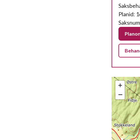
Saksbeha
Planid: 
Saksnum
Planom
Behand
+
−