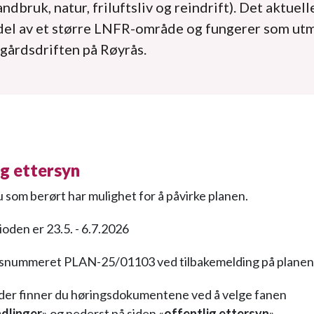
ndbruk, natur, friluftsliv og reindrift). Det aktuell
 del av et større LNFR-område og fungerer som ut
 gårdsdriften på Røyrås.
ig ettersyn
u som berørt har mulighet for å påvirke planen.
oden er 23.5. - 6.7.2026
aksnummeret PLAN-25/01103 ved tilbakemelding på planen
der finner du høringsdokumentene ved å velge fanen
dlinger
» og nederst på siden «
offentlig ettersyn
»