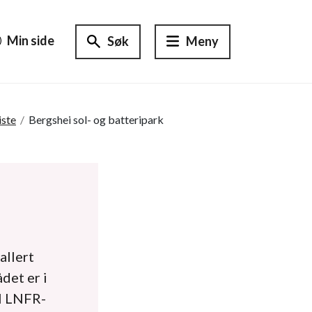
Min side
Søk
Meny
iste
/
Bergshei sol- og batteripark
allert
det er i
il LNFR-