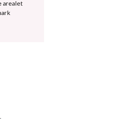
e arealet
mark
.