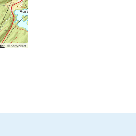
flet
| © Kartverket