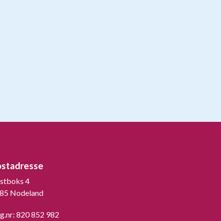
ostadresse
stboks 4
85 Nodeland
g.nr: 820 852 982