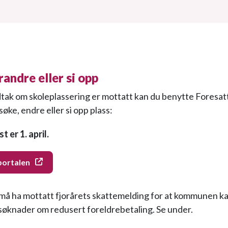
randre eller si opp
dtak om skoleplassering er mottatt kan du benytte Foresatt
søke, endre eller si opp plass:
t er 1. april.
portalen
må ha mottatt fjorårets skattemelding for at kommunen k
søknader om redusert foreldrebetaling. Se under.