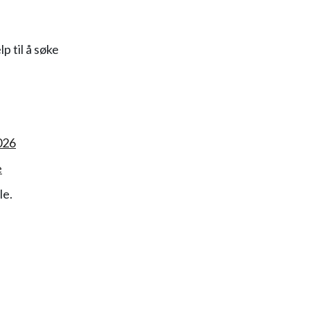
p til å søke
026
e
le.