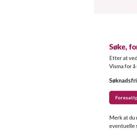
Søke, fo
Etter at ve
Visma for å 
Søknadsfris
Foresatt
Merk at du 
eventuelle 