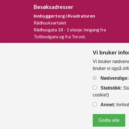
Besøksadresser
Innbyggertorg i Kvadraturen
Rådhuskvartalet
Rådhusgata 18 - 1 etasje. Inngang fra
Tollbodgata og fra Torvet.
Innbyggertorg på Tangvall
Vi bruker inf
Rådhusveien 1, 4640 Søgne.
Vi bruker nødvend
Innbyggertorg på Nodeland
bruker vi også in
Songdalsvegen 53, 4645 Nodeland.
Nødvendige:
Statistikk:
Sta
cookie!)
Annet:
Innhol
Godta alle
Personver