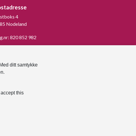
ostadresse
stboks 4
85 Nodeland
g.nr: 820 852 982
st ned vår innbygger -app
 Med ditt samtykke
en.
 accept this
klæring