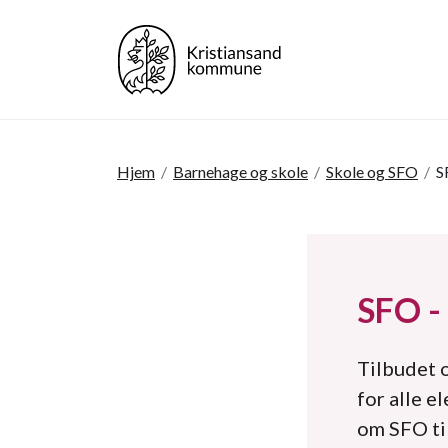
Hjem
/
Barnehage og skole
/
Skole og SFO
/
S
SFO -
Tilbudet o
for alle e
om SFO til