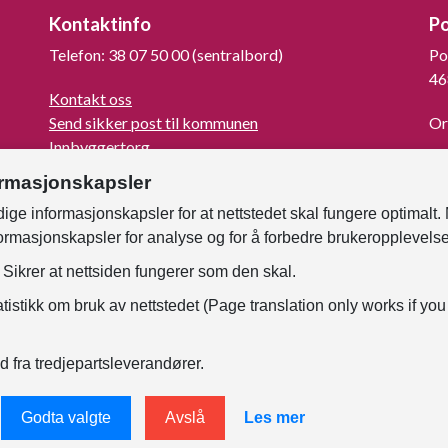
Kontaktinfo
P
Telefon: 38 07 50 00 (sentralbord)
Po
46
Kontakt oss
Send sikker post til kommunen
Or
Innbyggertorg
La
Turistinformasjon
ormasjonskapsler
For mediene
ige informasjonskapsler for at nettstedet skal fungere optimalt.
Kunngjøringer og høringer
formasjonskapsler for analyse og for å forbedre brukeropplevels
Om Kristiansand
Faktura til kommunen
Sikrer at nettsiden fungerer som den skal.
Samtykke - foto og film
tistikk om bruk av nettstedet (Page translation only works if you
For ansatte
d fra tredjepartsleverandører.
Godta valgte
Avslå
Les mer
nerklæring
Endre informasjonskapsler
Tilgjengelighetser