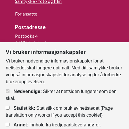
Samtykke - foto og film
For ansatte
Postadresse
Postboks 4
4685 Nodeland
Vi bruker informasjonskapsler
Org.nr: 820 852 982
Vi bruker nødvendige informasjonskapsler for at
Last ned vår innbygger -app
nettstedet skal fungere optimalt. Med ditt samtykke bruker
vi også informasjonskapsler for analyse og for å forbedre
brukeropplevelsen.
Nødvendige:
Sikrer at nettsiden fungerer som den
skal.
Statistikk:
Statistikk om bruk av nettstedet (Page
translation only works if you accept this cookie!)
Annet:
Innhold fra tredjepartsleverandører.