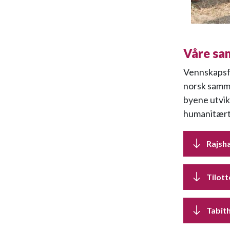
Våre sa
Vennskapsfo
norsk samme
byene utvik
humanitært,
Rajsh
Tilot
Tabith