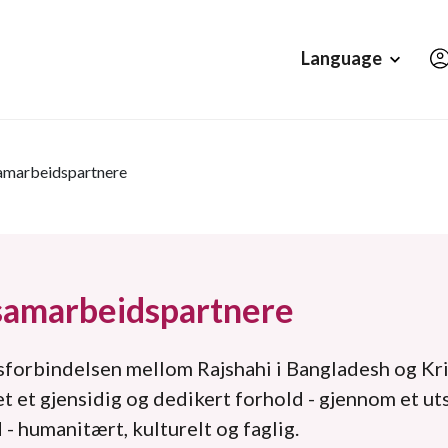
Hopp til hovedinnholdet
Language
amarbeidspartnere
samarbeidspartnere
forbindelsen mellom Rajshahi i Bangladesh og Kr
et et gjensidig og dedikert forhold - gjennom et ut
- humanitært, kulturelt og faglig.