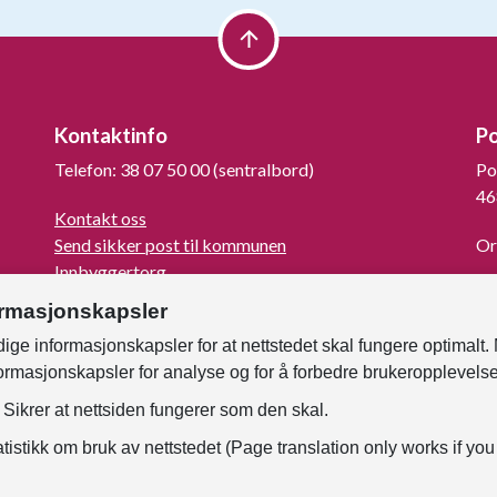
Kontaktinfo
P
Telefon: 38 07 50 00 (sentralbord)
Po
46
Kontakt oss
Send sikker post til kommunen
Or
Innbyggertorg
La
Turistinformasjon
ormasjonskapsler
For mediene
ige informasjonskapsler for at nettstedet skal fungere optimalt.
Kunngjøringer og høringer
formasjonskapsler for analyse og for å forbedre brukeropplevels
Om Kristiansand
Faktura til kommunen
Sikrer at nettsiden fungerer som den skal.
Samtykke - foto og film
tistikk om bruk av nettstedet (Page translation only works if you
For ansatte