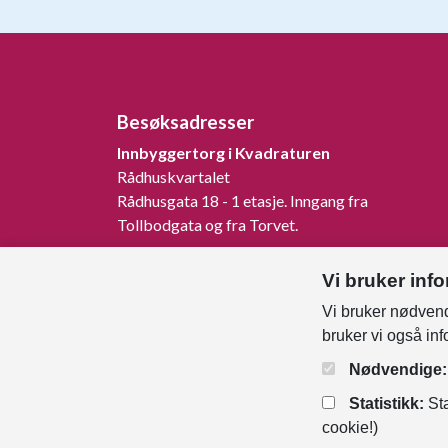
Besøksadresser
Innbyggertorg i Kvadraturen
Rådhuskvartalet
Rådhusgata 18 - 1 etasje. Inngang fra
Tollbodgata og fra Torvet.
Innbyggertorg på Tangvall
Vi bruker inf
Rådhusveien 1, 4640 Søgne.
Vi bruker nødvend
Innbyggertorg på Nodeland
bruker vi også in
Songdalsvegen 53, 4645 Nodeland.
Nødvendige:
Statistikk:
Sta
cookie!)