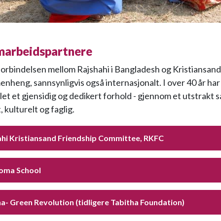
marbeidspartnere
rbindelsen mellom Rajshahi i Bangladesh og Kristiansand e
nheng, sannsynligvis også internasjonalt. I over 40 år har
let et gjensidig og dedikert forhold - gjennom et utstrakt 
 kulturelt og faglig.
ahi Kristiansand Friendship Committee, RKFC
toma School
a- Green Revolution (tidligere Tabitha Foundation)