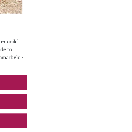
r unik i
 de to
samarbeid -