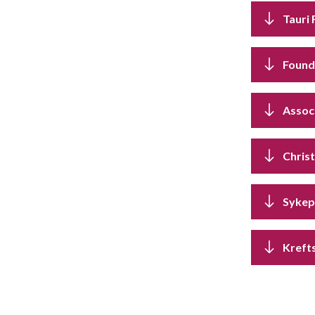
Tauri
Found
Assoc
Chris
Sykep
Kreft