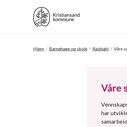
Hjem
/
Barnehage og skole
/
Rajshahi
/
Våre s
Våre 
Vennskaps
har utvikl
samarbeid 