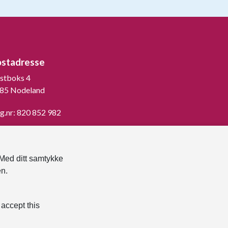
ostadresse
stboks 4
85 Nodeland
g.nr: 820 852 982
st ned vår innbygger -app
 Med ditt samtykke
en.
 accept this