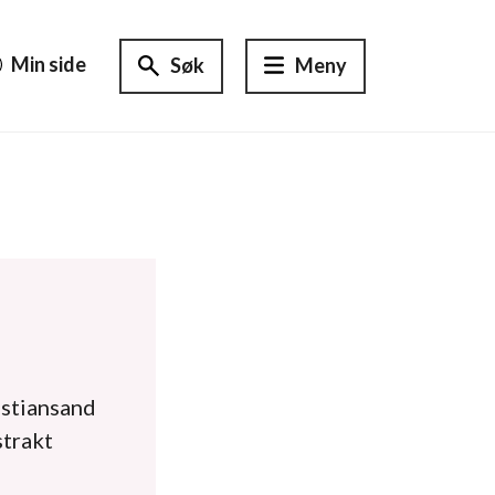
Min side
Søk
Meny
istiansand
strakt