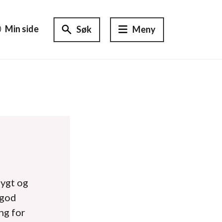
Min side
Søk
Meny
rygt og
 god
ng for