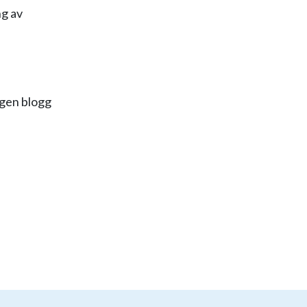
ng av
egen blogg