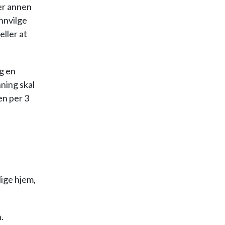
er annen
nnvilge
eller at
og en
ning skal
en per 3
lige hjem,
n.