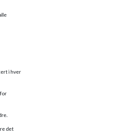
lle
rt i hver
for
dre.
kre det