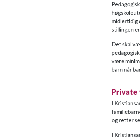
Pedagogisk 
høgskoleut
midlertidig 
stillingen er
Det skal væ
pedagogisk 
være minimu
barn når bar
Private
I Kristians
familiebarn
og retter se
I Kristians