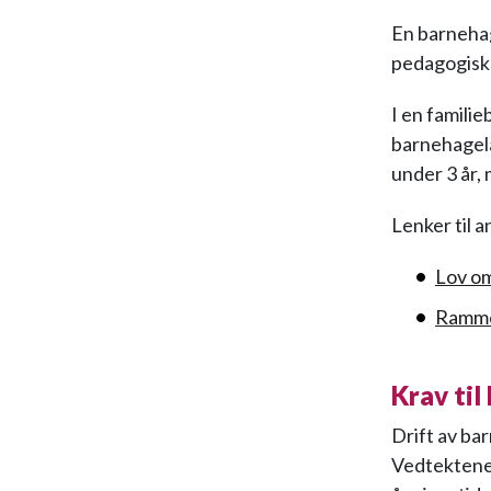
En barnehag
pedagogisk 
I en famili
barnehagelær
under 3 år, 
Lenker til 
Lov o
Ramme
Krav til
Drift av ba
Vedtektene 