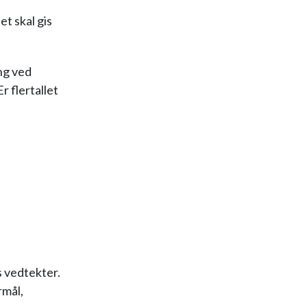
t skal gis
ng ved
r flertallet
s vedtekter.
rmål,