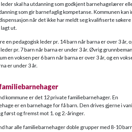
leder skal ha utdanning som godkjent barnehagelærer ell
danning som gir barnefaglig kompetanse. Kommunen kan i
dispensasjon når det ikke har meldt seg kvalifiserte søkere 
 lagt ut.
re en pedagogisk leder pr. 14 barn når barna er over 3 år, 
leder pr. 7 barn når barna er under 3 år. Øvrig grunnbeman
m en voksen per 6 barn når barna er over 3 år, og en voks
na er under 3 år.
 familiebarnehager
and kommune er det 12 private familiebarnehager. En
ehage er en barnehage for få barn. Den drives gjerne i van
g først og fremst mot 1. og 2.-åringer.
and har alle familiebarnehager doble grupper med 8-10 bar