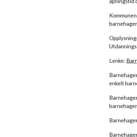
åpningstid 
Kommunen ha
barnehager 
Opplysninge
Utdanningsd
Lenke:
Bar
Barnehagens
enkelt bar
Barnehagens
barnehagen
Barnehagene
Barnehagene 