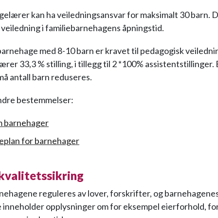
elærer kan ha veiledningsansvar for maksimalt 30 barn. De
veiledning i familiebarnehagens åpningstid.
ebarnehage med 8-10 barn er kravet til pedagogisk veiledni
er 33,3 % stilling, i tillegg til 2 *100% assistentstillinger. E
må antall barn reduseres.
andre bestemmelser:
m barnehager
plan for barnehager
 kvalitetssikring
rnehagene reguleres av lover, forskrifter, og barnehagene
inneholder opplysninger om for eksempel eierforhold, fo