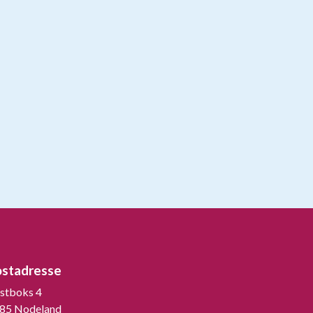
ostadresse
stboks 4
85 Nodeland