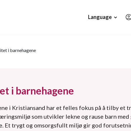
Hopp til hovedinnholdet
Language
itet i barnehagene
tet i barnehagene
e i Kristiansand har et felles fokus på å tilby et t
læringsmiljø som utvikler lekne og rause barn med
e. Et trygt og omsorgsfullt miljø gir god forutsetni