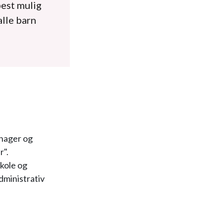
est mulig
alle barn
ehager og
r".
kole og
dministrativ