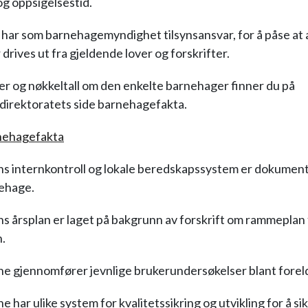
og oppsigelsestid.
r som barnehagemyndighet tilsynsansvar, for å påse at a
drives ut fra gjeldende lover og forskrifter.
r og nøkkeltall om den enkelte barnehager finner du på
irektoratets side barnehagefakta.
nehagefakta
 internkontroll og lokale beredskapssystem er dokumente
nehage.
 årsplan er laget på bakgrunn av forskrift om rammeplan 
.
 gjennomfører jevnlige brukerundersøkelser blant forel
har ulike system for kvalitetssikring og utvikling for å si