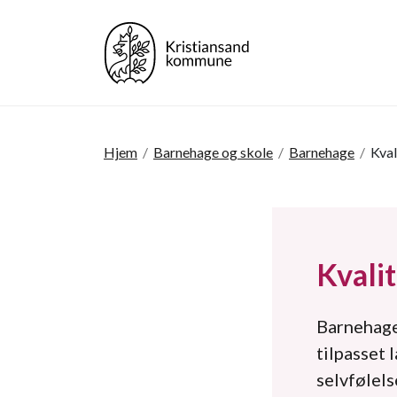
Hjem
/
Barnehage og skole
/
Barnehage
/
Kval
Kvali
Barnehagen
tilpasset 
selvfølels