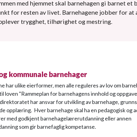
ammen med hjemmet skal barnehagen gi barnet et b
kt for resten av livet. Barnehagene jobber for at 
plever trygghet, tilhørighet og mestring.
 og kommunale barnehager
 har ulike eierformer, men alle reguleres av lov om barn
 til loven "Rammeplan for barnehagens innhold og oppgave
irektoratet har ansvar for utvikling av barnehage, grunns
e opplæring. Hver barnehage skal ha en pedagogisk og a
rer med godkjent barnehagelærerutdanning eller annen
danning som gir barnefaglig kompetanse.