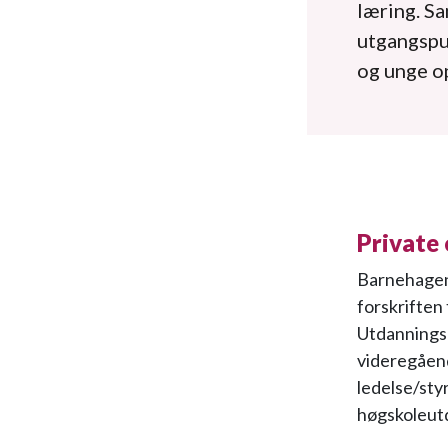
læring. S
utgangspun
og unge op
Private
Barnehagene
forskriften
Utdanningsd
videregåend
ledelse/sty
høgskoleut