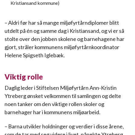
Kristiansand kommune)
– Aldri før har så mange miljøfyrtårndiplomer blitt
utdelt på én og samme dag i Kristiansand, og vi er så
stolte over den jobben skolene og barnehagene har
gjort, stråler kommunens miljøfyrtårnkoordinator
Helene Spigseth Iglebæk.
Viktig rolle
Daglig leder i Stiftelsen Miljøfyrtårn Ann-Kristin
Ytreberg ønsket velkommen til samlingen og delte
noen tanker om den viktige rollen skoler og
barnehager har i kommunens miljøarbeid.
– Barna utvikler holdninger og verdier i disse årene,
som de tar med seg videre i livet, påpekte Ytreberg.