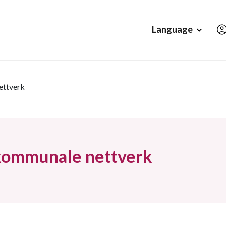
Hopp til hovedinnholdet
Language
ettverk
kommunale nettverk