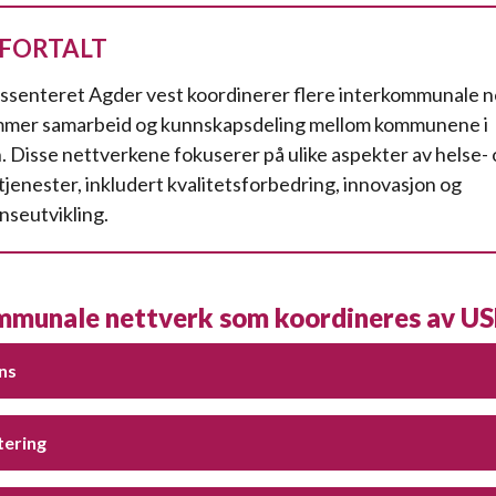
 FORTALT
gssenteret Agder vest koordinerer flere interkommunale 
mmer samarbeid og kunnskapsdeling mellom kommunene i
. Disse nettverkene fokuserer på ulike aspekter av helse-
jenester, inkludert kvalitetsforbedring, innovasjon og
seutvikling.
mmunale nettverk som koordineres av U
ns
tering