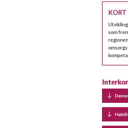
KORT
Utviklin
som fre
regionen
omsorgst
kompetan
Interko
Deme
Habili