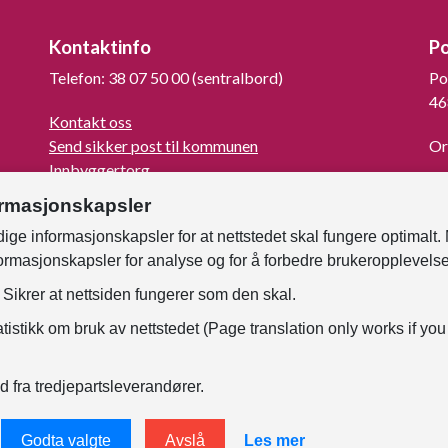
Kontaktinfo
P
Telefon: 38 07 50 00 (sentralbord)
Po
46
Kontakt oss
Send sikker post til kommunen
Or
Innbyggertorg
La
Turistinformasjon
ormasjonskapsler
For mediene
ige informasjonskapsler for at nettstedet skal fungere optimalt.
Kunngjøringer og høringer
formasjonskapsler for analyse og for å forbedre brukeropplevels
Om Kristiansand
Faktura til kommunen
Sikrer at nettsiden fungerer som den skal.
Samtykke - foto og film
tistikk om bruk av nettstedet (Page translation only works if you
For ansatte
d fra tredjepartsleverandører.
Godta valgte
Avslå
Les mer