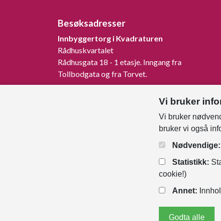
Besøksadresser
Innbyggertorg i Kvadraturen
Rådhuskvartalet
Rådhusgata 18 - 1 etasje. Inngang fra
Tollbodgata og fra Torvet.
Innbyggertorg på Tangvall
Vi bruker inf
Rådhusveien 1, 4640 Søgne.
Vi bruker nødvend
Innbyggertorg på Nodeland
bruker vi også in
Songdalsvegen 53, 4645 Nodeland.
Nødvendige:
Statistikk:
Sta
cookie!)
Annet:
Innhol
Godta alle