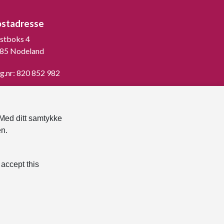
ostadresse
stboks 4
85 Nodeland
g.nr: 820 852 982
st ned vår innbygger -app
 Med ditt samtykke
en.
 accept this