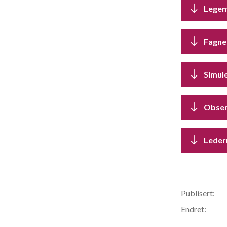
Legem
Fagne
Simul
Obser
Leder
Publisert:
Endret: