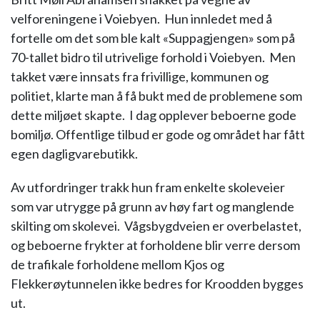
velforeningene i Voiebyen. Hun innledet med å
fortelle om det som ble kalt «Suppagjengen» som på
70-tallet bidro til utrivelige forhold i Voiebyen. Men
takket være innsats fra frivillige, kommunen og
politiet, klarte man å få bukt med de problemene som
dette miljøet skapte. I dag opplever beboerne gode
bomiljø. Offentlige tilbud er gode og området har fått
egen dagligvarebutikk.
Av utfordringer trakk hun fram enkelte skoleveier
som var utrygge på grunn av høy fart og manglende
skilting om skolevei. Vågsbygdveien er overbelastet,
og beboerne frykter at forholdene blir verre dersom
de trafikale forholdene mellom Kjos og
Flekkerøytunnelen ikke bedres for Kroodden bygges
ut.