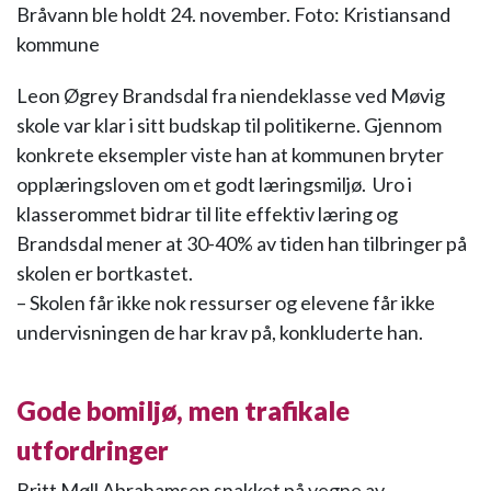
Bråvann ble holdt 24. november. Foto: Kristiansand
kommune
Leon Øgrey Brandsdal fra niendeklasse ved Møvig
skole var klar i sitt budskap til politikerne. Gjennom
konkrete eksempler viste han at kommunen bryter
opplæringsloven om et godt læringsmiljø. Uro i
klasserommet bidrar til lite effektiv læring og
Brandsdal mener at 30-40% av tiden han tilbringer på
skolen er bortkastet.
– Skolen får ikke nok ressurser og elevene får ikke
undervisningen de har krav på, konkluderte han.
Gode bomiljø, men trafikale
utfordringer
Britt Møll Abrahamsen snakket på vegne av