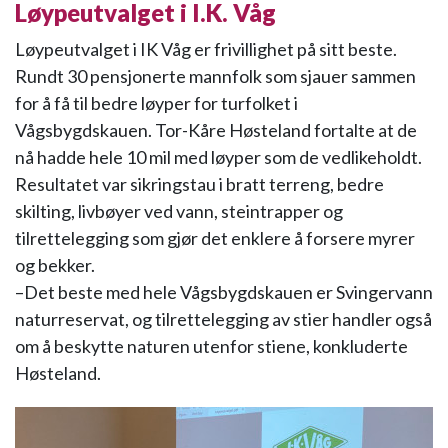
Løypeutvalget i I.K. Våg
Løypeutvalget i IK Våg er frivillighet på sitt beste.
Rundt 30 pensjonerte mannfolk som sjauer sammen
for å få til bedre løyper for turfolket i
Vågsbygdskauen. Tor-Kåre Høsteland fortalte at de
nå hadde hele 10 mil med løyper som de vedlikeholdt.
Resultatet var sikringstau i bratt terreng, bedre
skilting, livbøyer ved vann, steintrapper og
tilrettelegging som gjør det enklere å forsere myrer
og bekker.
–Det beste med hele Vågsbygdskauen er Svingervann
naturreservat, og tilrettelegging av stier handler også
om å beskytte naturen utenfor stiene, konkluderte
Høsteland.