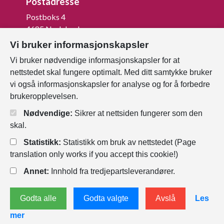
Postadresse
Postboks 4
4685 Nodeland
Vi bruker informasjonskapsler
Org.nr: 820 852 982
Vi bruker nødvendige informasjonskapsler for at
Last ned vår innbygger -app
nettstedet skal fungere optimalt. Med ditt samtykke bruker
vi også informasjonskapsler for analyse og for å forbedre
brukeropplevelsen.
Nødvendige:
Sikrer at nettsiden fungerer som den
skal.
Statistikk:
Statistikk om bruk av nettstedet (Page
translation only works if you accept this cookie!)
Annet:
Innhold fra tredjepartsleverandører.
Personvernerklæring
Endre
Godta alle
Godta valgte
Avslå
Les
informasjonskapsler
mer
Tilgjengelighetserklæring