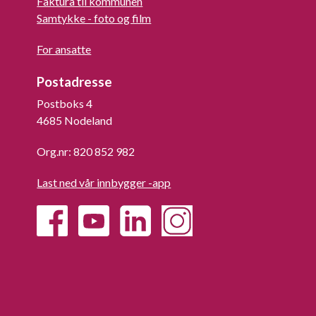
Faktura til kommunen
Samtykke - foto og film
For ansatte
Postadresse
Postboks 4
4685 Nodeland
Org.nr: 820 852 982
Last ned vår innbygger -app