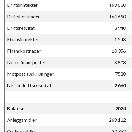
Driftsinntekter
168 630
Driftskostnader
164 690
Driftsresultat
3 940
Finansinntekter
1 548
Finanskostnader
10 356
Netto finansposter
-8 808
Motpost avskrivninger
7528
Netto driftsresultat
2 660
Balanse
2024
Anleggsmidler
268 112
Omløpsmidler
30 762