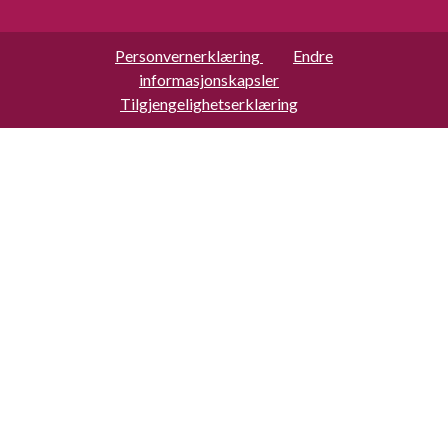
Personvernerklæring
Endre
informasjonskapsler
Tilgjengelighetserklæring