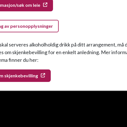
masjon/søk om leie
ng av personopplysninger
kal serveres alkoholholdig drikk på ditt arrangement, må 
økes om skjenkebevilling for en enkelt anledning. Mer infor
ma finner du her:
 skjenkebevilling