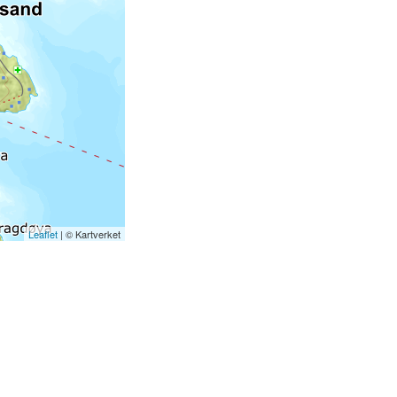
Leaflet
| © Kartverket