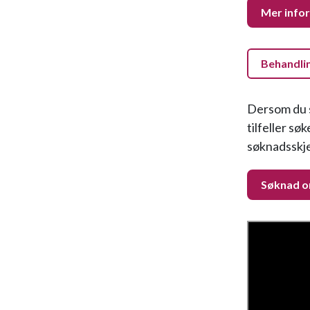
Mer infor
Behandli
Dersom du s
tilfeller s
søknadsskje
Søknad om