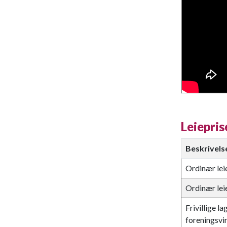
Leiepris
Beskrivels
Ordinær leie
Ordinær leie
Frivillige l
foreningsvi