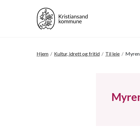
Hjem
/
Kultur, idrett og fritid
/
Til leie
/
Myren
Myren