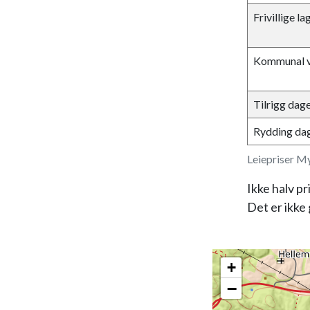
Frivillige 
Kommunal v
Tilrigg dagen
Rydding dage
Leiepriser M
Ikke halv pr
Det er ikke g
+
−