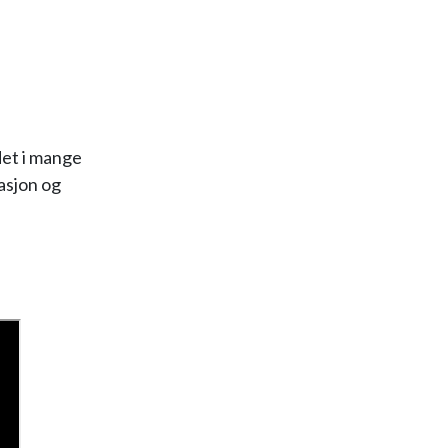
det i mange
masjon og