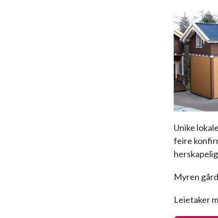
Unike lokal
feire konfir
herskapelig
Myren gård 
Leietaker m