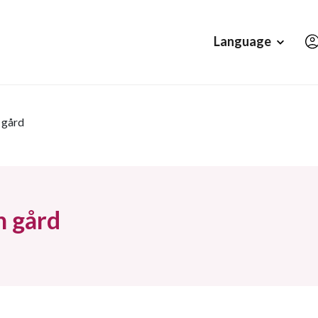
Hopp til hovedinnholdet
Language
 gård
 gård