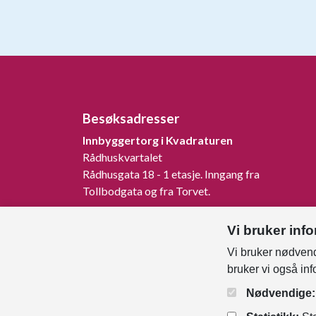
Besøksadresser
Innbyggertorg i Kvadraturen
Rådhuskvartalet
Rådhusgata 18 - 1 etasje. Inngang fra
Tollbodgata og fra Torvet.
Innbyggertorg på Tangvall
Vi bruker inf
Rådhusveien 1, 4640 Søgne.
Vi bruker nødvend
Innbyggertorg på Nodeland
bruker vi også in
Songdalsvegen 53, 4645 Nodeland.
Nødvendige: