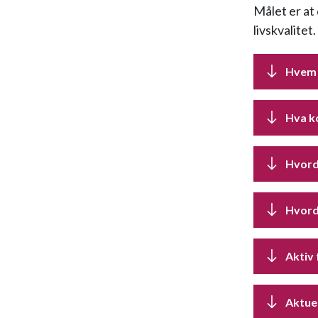
Målet er at
livskvalitet.
Hvem 
Hva k
Hvord
Hvorda
Aktiv 
Aktue