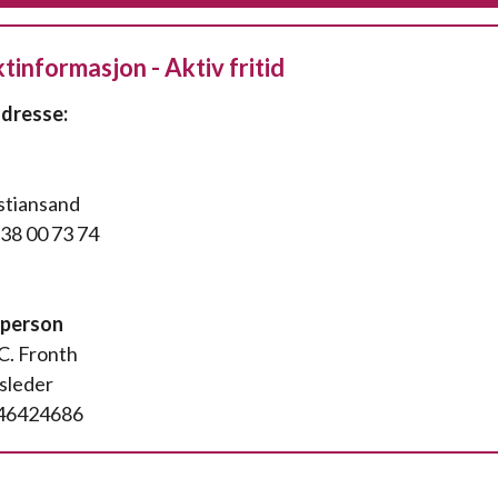
informasjon - Aktiv fritid
dresse:
stiansand
 38 00 73 74
person
C. Fronth
sleder
 46424686