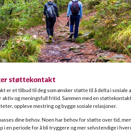
ker støttekontakt
t er et tilbud til deg som ønsker støtte til å delta i sosiale 
r aktiv og meningsfull fritid. Sammen med en støttekontak
viteter, oppleve mestring og bygge sosiale relasjoner.
lpasses dine behov. Noen har behov for støtte over tid, me
p i en periode for å bli tryggere og mer selvstendige i hve