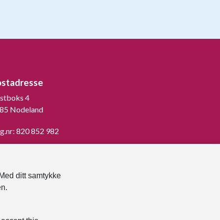
ostadresse
stboks 4
85 Nodeland
g.nr: 820 852 982
st ned vår innbygger -app
 Med ditt samtykke
en.