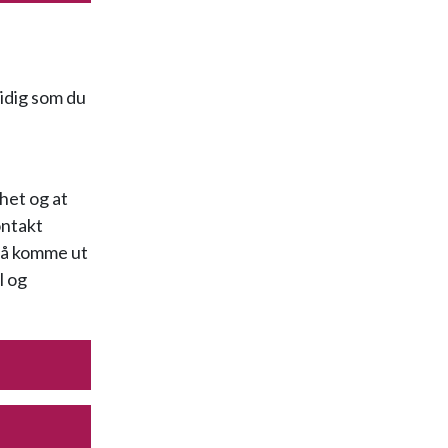
tidig som du
.
het og at
ontakt
r å komme ut
l og