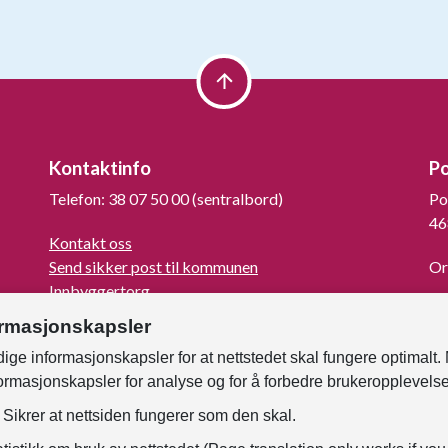
Kontaktinfo
P
Telefon: 38 07 50 00 (sentralbord)
Po
46
Kontakt oss
Send sikker post til kommunen
Or
Innbyggertorg
La
Turistinformasjon
ormasjonskapsler
For mediene
ige informasjonskapsler for at nettstedet skal fungere optimalt.
Kunngjøringer og høringer
formasjonskapsler for analyse og for å forbedre brukeropplevels
Om Kristiansand
Faktura til kommunen
Sikrer at nettsiden fungerer som den skal.
Samtykke - foto og film