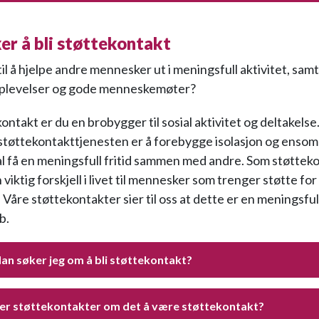
er å bli støttekontakt
til å hjelpe andre mennesker ut i meningsfull aktivitet, sam
pplevelser og gode menneskemøter?
ntakt er du en brobygger til sosial aktivitet og deltakelse
tøttekontakttjenesten er å forebygge isolasjon og ensom
al få en meningsfull fritid sammen med andre. Som støttek
 viktig forskjell i livet til mennesker som trenger støtte fo
. Våre støttekontakter sier til oss at dette er en meningsful
b.
an søker jeg om å bli støttekontakt?
ier støttekontakter om det å være støttekontakt?