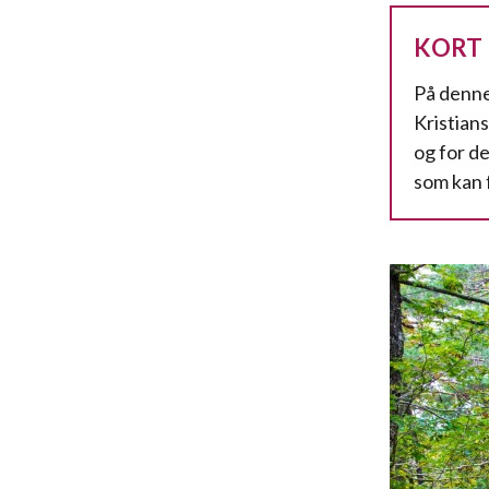
KORT
På denne
Kristian
og for d
som kan 