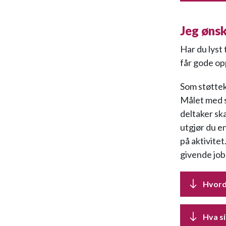
Jeg ønsk
Har du lyst 
får gode o
Som støtteko
Målet med s
deltaker sk
utgjør du en
på aktivitet
givende job
Hvord
Hva s