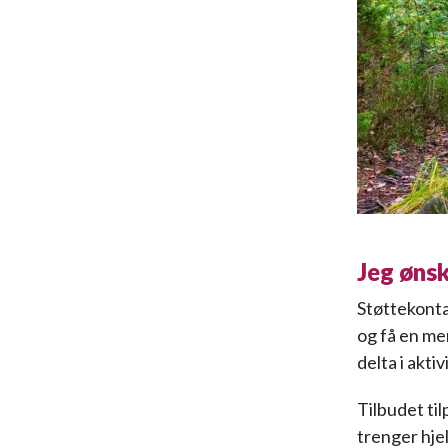
Jeg øns
Støttekontak
og få en me
delta i akti
Tilbudet ti
trenger hjel