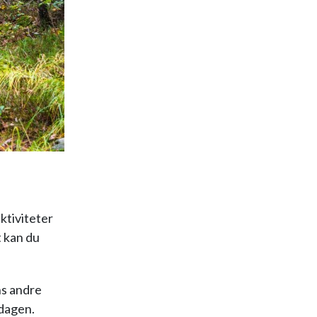
aktiviteter
t kan du
ns andre
rdagen.