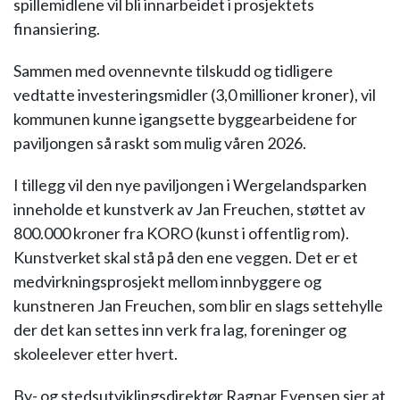
spillemidlene vil bli innarbeidet i prosjektets
finansiering.
Sammen med ovennevnte tilskudd og tidligere
vedtatte investeringsmidler (3,0 millioner kroner), vil
kommunen kunne igangsette byggearbeidene for
paviljongen så raskt som mulig våren 2026.
I tillegg vil den nye paviljongen i Wergelandsparken
inneholde et kunstverk av Jan Freuchen, støttet av
800.000 kroner fra KORO (kunst i offentlig rom).
Kunstverket skal stå på den ene veggen. Det er et
medvirkningsprosjekt mellom innbyggere og
kunstneren Jan Freuchen, som blir en slags settehylle
der det kan settes inn verk fra lag, foreninger og
skoleelever etter hvert.
By- og stedsutviklingsdirektør Ragnar Evensen sier at