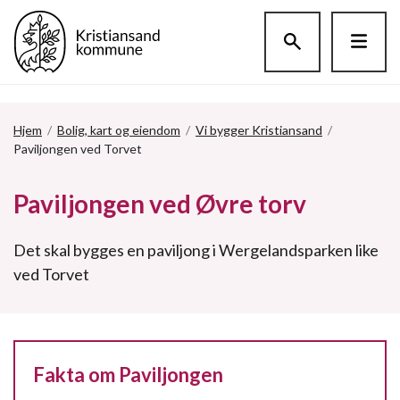
Hopp til hovedinnholdet
Hjem
/
Bolig, kart og eiendom
/
Vi bygger Kristiansand
/
Paviljongen ved Torvet
Paviljongen ved Øvre torv
Det skal bygges en paviljong i Wergelandsparken like
ved Torvet
Fakta om Paviljongen