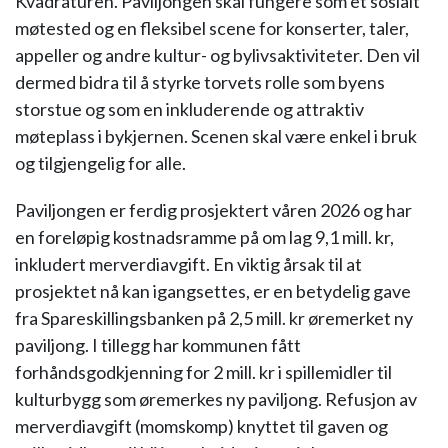
Kvadraturen. Paviljongen skal fungere som et sosialt
møtested og en fleksibel scene for konserter, taler,
appeller og andre kultur- og bylivsaktiviteter. Den vil
dermed bidra til å styrke torvets rolle som byens
storstue og som en inkluderende og attraktiv
møteplass i bykjernen. Scenen skal være enkel i bruk
og tilgjengelig for alle.
Paviljongen er ferdig prosjektert våren 2026 og har
en foreløpig kostnadsramme på om lag 9,1 mill. kr,
inkludert merverdiavgift. En viktig årsak til at
prosjektet nå kan igangsettes, er en betydelig gave
fra Spareskillingsbanken på 2,5 mill. kr øremerket ny
paviljong. I tillegg har kommunen fått
forhåndsgodkjenning for 2 mill. kr i spillemidler til
kulturbygg som øremerkes ny paviljong. Refusjon av
merverdiavgift (momskomp) knyttet til gaven og