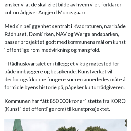
ønsker vi at de skal gi et bilde av hvem vi er, forklarer
kulturrådgiver Angjerd Munksgaard.
Med sin beliggenhet sentralt i Kvadraturen, nær både
Rådhuset, Domkirken, NAV og Wergelandsparken,
passer prosjektet godt med kommunens mål om kunst
i offentlige rom, medvirkning og mangfold.
– Rådhuskvartalet er i tillegg et viktig møtested for
både innbyggere og besøkende. Kunstverket vil
derfor også kunne fungere som en annerledes måte å
formidle byens historie på, påpeker kulturrådgiveren.
Kommunen har fått 850 000 kroner i støtte fra KORO
(Kunst i det offentlige rom) til kunstprosjektet.