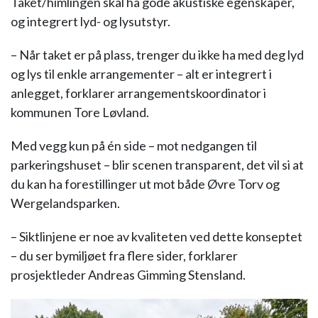
Taket/himlingen skal ha gode akustiske egenskaper,
og integrert lyd- og lysutstyr.
– Når taket er på plass, trenger du ikke ha med deg lyd
og lys til enkle arrangementer – alt er integrert i
anlegget, forklarer arrangementskoordinator i
kommunen Tore Løvland.
Med vegg kun på én side – mot nedgangen til
parkeringshuset – blir scenen transparent, det vil si at
du kan ha forestillinger ut mot både Øvre Torv og
Wergelandsparken.
– Siktlinjene er noe av kvaliteten ved dette konseptet
– du ser bymiljøet fra flere sider, forklarer
prosjektleder Andreas Gimming Stensland.