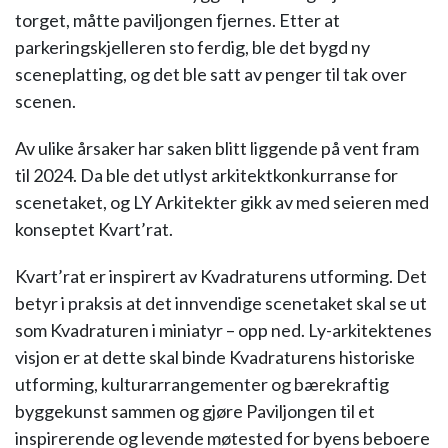
torget, måtte paviljongen fjernes. Etter at
parkeringskjelleren sto ferdig, ble det bygd ny
sceneplatting, og det ble satt av penger til tak over
scenen.
Av ulike årsaker har saken blitt liggende på vent fram
til 2024. Da ble det utlyst arkitektkonkurranse for
scenetaket, og LY Arkitekter gikk av med seieren med
konseptet Kvart’rat.
Kvart’rat er inspirert av Kvadraturens utforming. Det
betyr i praksis at det innvendige scenetaket skal se ut
som Kvadraturen i miniatyr – opp ned. Ly-arkitektenes
visjon er at dette skal binde Kvadraturens historiske
utforming, kulturarrangementer og bærekraftig
byggekunst sammen og gjøre Paviljongen til et
inspirerende og levende møtested for byens beboere