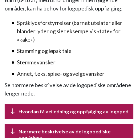
Barn (0-16 år) med utfordringer innen følgende
områder, kan ha behov for logopedisk oppfølging:
Språklydsforstyrrelser (barnet utelater eller
blander lyder og sier eksempelvis «tate» for
«kake»)
Stamming og løpsk tale
Stemmevansker
Annet, f.eks. spise- og svelgevansker
Se nærmere beskrivelse av de logopediske områdene
lenger nede.
Hvordan få veiledning og oppfølging av logoped
Nærmere beskrivelse av de logopediske
områdene