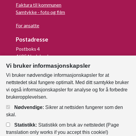
Faktura til kommunen
Samtykke - foto og film
For ansatte
Postadresse
Postboks 4
4685 Nodeland
Vi bruker informasjonskapsler
Org.nr: 820 852 982
Vi bruker nødvendige informasjonskapsler for at
Last ned vår innbygger -app
nettstedet skal fungere optimalt. Med ditt samtykke bruker
vi også informasjonskapsler for analyse og for å forbedre
brukeropplevelsen.
Nødvendige:
Sikrer at nettsiden fungerer som den
skal.
Statistikk:
Statistikk om bruk av nettstedet (Page
translation only works if you accept this cookie!)