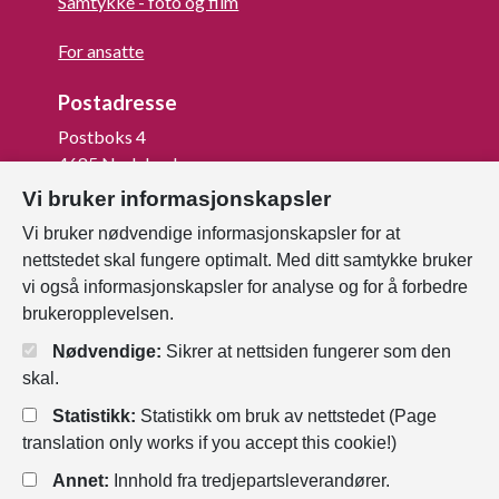
Samtykke - foto og film
For ansatte
Postadresse
Postboks 4
4685 Nodeland
Vi bruker informasjonskapsler
Org.nr: 820 852 982
Vi bruker nødvendige informasjonskapsler for at
Last ned vår innbygger -app
nettstedet skal fungere optimalt. Med ditt samtykke bruker
vi også informasjonskapsler for analyse og for å forbedre
brukeropplevelsen.
Nødvendige:
Sikrer at nettsiden fungerer som den
skal.
Statistikk:
Statistikk om bruk av nettstedet (Page
translation only works if you accept this cookie!)
Annet:
Innhold fra tredjepartsleverandører.