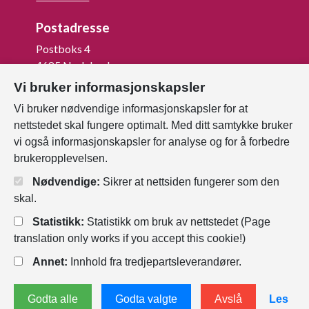
Postadresse
Postboks 4
4685 Nodeland
Vi bruker informasjonskapsler
Org.nr: 820 852 982
Vi bruker nødvendige informasjonskapsler for at
Last ned vår innbygger -app
nettstedet skal fungere optimalt. Med ditt samtykke bruker
vi også informasjonskapsler for analyse og for å forbedre
brukeropplevelsen.
Nødvendige:
Sikrer at nettsiden fungerer som den
skal.
Statistikk:
Statistikk om bruk av nettstedet (Page
translation only works if you accept this cookie!)
Annet:
Innhold fra tredjepartsleverandører.
Personvernerklæring
Endre
Godta alle
Godta valgte
Avslå
Les