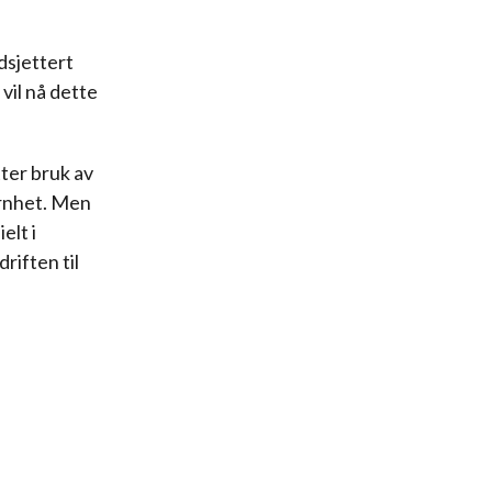
dsjettert
vil nå dette
ter bruk av
ernhet. Men
elt i
riften til