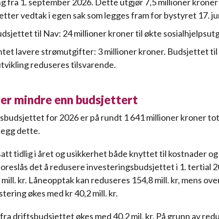
ng fra 1. september 2026. Dette utgjør 7,5 millioner kroner
etter vedtak i egen sak som legges fram for bystyret 17. ju
sjettet til Nav: 24 millioner kroner til økte sosialhjelpsutg
tet lavere strømutgifter: 3 millioner kroner. Budsjettet til
tvikling reduseres tilsvarende.
er mindre enn budsjettert
budsjettet for 2026 er på rundt 1 641 millioner kroner tota
legg dette.
att tidlig i året og usikkerhet både knyttet til kostnader og
foreslås det å redusere investeringsbudsjettet i 1. tertial
mill. kr. Låneopptak kan reduseres 154,8 mill. kr, mens ove
estering økes med kr 40,2 mill. kr.
fra driftsbudsjettet økes med 40,2 mil. kr. På grunn av red