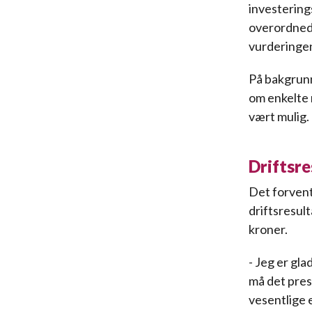
investering
overordnede
vurderinge
På bakgrun
om enkelte 
vært mulig. 
Driftsre
Det forvent
driftsresult
kroner.
- Jeg er gl
må det pres
vesentlige 