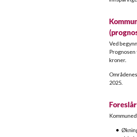
Kommunen
(progno
Ved begynne
Prognosen f
kroner.
Områdenes fo
2025.
Foreslår
Kommunedire
Økning