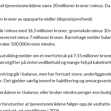
 vil tjenesteområdene være 20 millioner kroner i minus. Da
ner kroner av oppsparte midler (disposisjonsfond).
r i minus med 16,5 millioner kroner; grunnskole minus 10 m
nevernet minus 7 millioner kroner. Barnehage melder balan
ruker 500 000 kroner mindre.
sutvikling melder om et merforbruk på 7,55 millioner krone
merutgifter på vintervedlikehold og mange feil på kabelnette
string går i balanse, men har fortsatt store, underliggend
r. Det gjelder særlig innenfor habilitering og omsorgssent
rådene er i balanse, eller bruker mindre penger enn budsj
forutsetter at tjenesteområdene følger opp de vedtatte
 og kutt, og omstillinger i 2026.