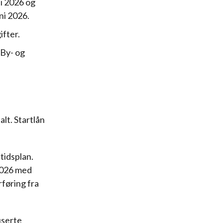
 i 2026 og
ni 2026.
ifter.
 By- og
lt. Startlån
 tidsplan.
 2026 med
rføring fra
userte