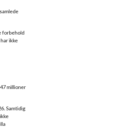
 samlede
e forbehold
har ikke
47 millioner
26. Samtidig
ikke
lla