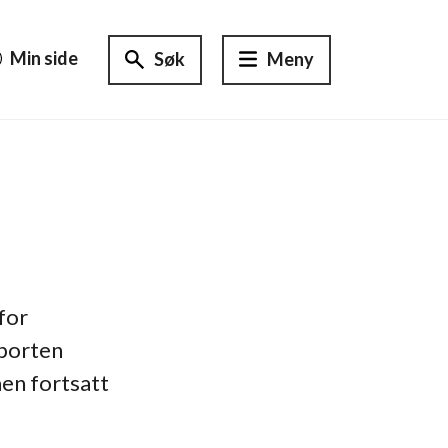
Min side
Søk
Meny
for
pporten
men fortsatt