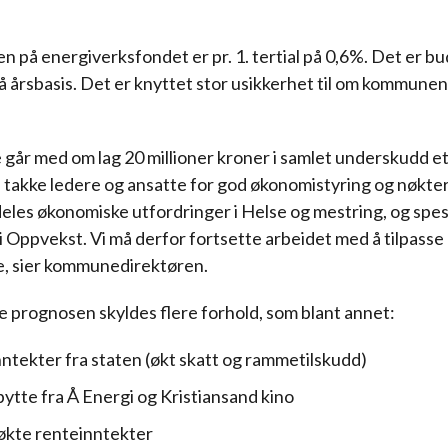
n på energiverksfondet er pr. 1. tertial på 0,6%. Det er bu
 årsbasis. Det er knyttet stor usikkerhet til om kommunen 
går med om lag 20 millioner kroner i samlet underskudd et
il takke ledere og ansatte for god økonomistyring og nøkt
deles økonomiske utfordringer i Helse og mestring, og spesi
 Oppvekst. Vi må derfor fortsette arbeidet med å tilpasse d
e, sier kommunedirektøren.
e prognosen skyldes flere forhold, som blant annet:
nntekter fra staten (økt skatt og rammetilskudd)
bytte fra Å Energi og Kristiansand kino
økte renteinntekter