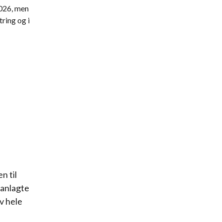
2026, men
ring og i
n til
lanlagte
av hele