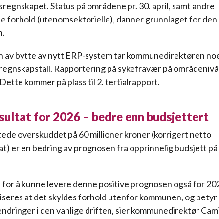
sregnskapet. Status på områdene pr. 30. april, samt andre
 forhold (utenomsektorielle), danner grunnlaget for den
n.
n av bytte av nytt ERP-system tar kommunedirektøren no
regnskapstall. Rapportering på sykefravær på områdenivå 
Dette kommer på plass til 2. tertialrapport.
sultat for 2026 – bedre enn budsjettert
ede overskuddet på 60 millioner kroner (korrigert netto
at) er en bedring av prognosen fra opprinnelig budsjett på 
ad for å kunne levere denne positive prognosen også for 20
iseres at det skyldes forhold utenfor kommunen, og betyr 
endringer i den vanlige driften, sier kommunedirektør Cami