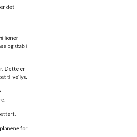
 er det
illioner
se og stab i
r. Dette er
t til veilys.
e
re.
ettert.
 planene for