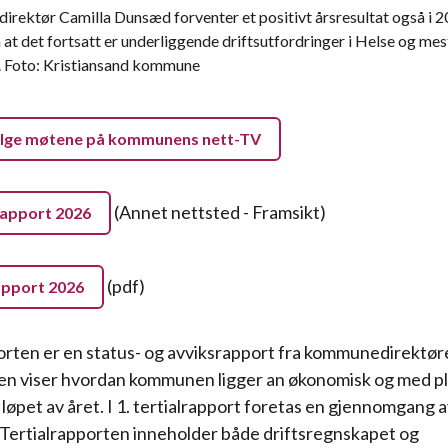
rektør Camilla Dunsæd forventer et positivt årsresultat også i 
at det fortsatt er underliggende driftsutfordringer i Helse og mest
 Foto: Kristiansand kommune
ølge møtene på kommunens nett-TV
(Annet nettsted - Framsikt)
lrapport 2026
(pdf)
rapport 2026
orten er en status- og avviksrapport fra kommunedirektøre
en viser hvordan kommunen ligger an økonomisk og med p
i løpet av året. I 1. tertialrapport foretas en gjennomgang 
 Tertialrapporten inneholder både driftsregnskapet og