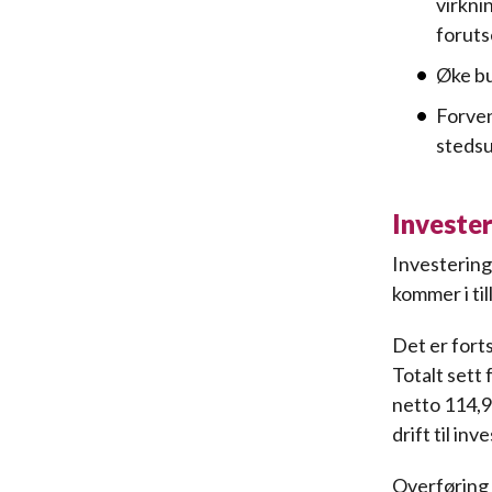
virkni
foruts
Øke bud
Forven
stedsu
Invester
Investerings
kommer i til
Det er forts
Totalt sett 
netto 114,9 
drift til inv
Overføring 