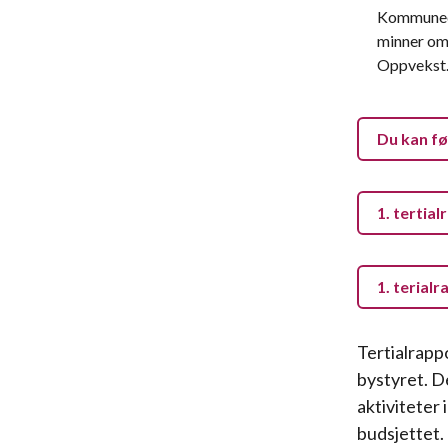
Kommunedi
minner om 
Oppvekst.
Du kan f
1. tertia
1. terial
Tertialrapp
bystyret. D
aktiviteter 
budsjettet.