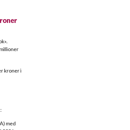
kroner
ok».
millioner
r kroner i
:
BPA) med