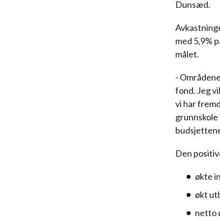
Dunsæd.
Avkastninge
med 5,9% på
målet.
- Områdene 
fond. Jeg v
vi har frem
grunnskole i
budsjetten
Den positiv
økte i
økt ut
netto 