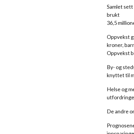
Samlet sett
brukt
36,5 millio
Oppvekst gå
kroner, bar
Oppvekst b
By- og sted
knyttet til 
Helse og me
utfordringe
De andre om
Prognosene 
innsparinger