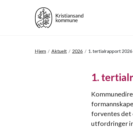
Hjem
/
Aktuelt
/
2026
/
1. tertialrapport 2026
1. tertia
Kommunedirekt
formannskapet 
forventes det 
utfordringer 