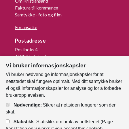
Om Kristiansand
Faktura til kommunen
Samtykke - foto og film
For ansatte
Postadresse
Postboks 4
4685 Nodeland
Vi bruker informasjonskapsler
Org.nr: 820 852 982
Vi bruker nødvendige informasjonskapsler for at
Last ned vår innbygger -app
nettstedet skal fungere optimalt. Med ditt samtykke bruker
vi også informasjonskapsler for analyse og for å forbedre
brukeropplevelsen.
Nødvendige:
Sikrer at nettsiden fungerer som den
skal.
Statistikk:
Statistikk om bruk av nettstedet (Page
translation only works if you accept this cookie!)