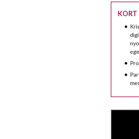
KORT
Kri
dig
nyo
ege
Pro
Par
med