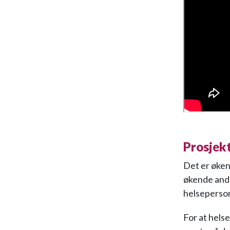
Prosjek
Det er øken
økende ande
helseperson
For at hels