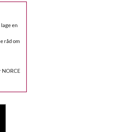
 lage en
te råd om
dør NORCE