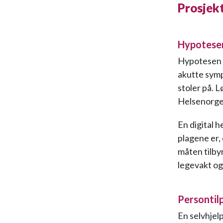
Prosjekt
Hypotese
Hypotesen i 
akutte sympt
stoler på. L
Helsenorge, 
En digital 
plagene er,
måten tilby
legevakt og
Persontil
En selvhjelp