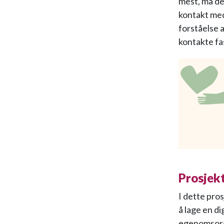
mest, må de 
kontakt med
forståelse 
kontakte fas
Prosjek
I dette pros
å lage en d
egenomsorg,