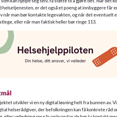
som kan hjelpe seg selv, få støtte til å gjøre det. Når det k
 helsetjenesten, er det også et poeng at innbyggere får e
av når man bør kontakte legevakten, og når det eventuelt er
tlege, eller når man faktisk heller bør ringe 113.
tmål
jektet utvikler vi en ny digital løsning helt fra bunnen av. V
igital helserådgiver, der befolkningen kan få konkrete råd 
 eller veiledning om når og hvordan de bør ta kontakt me