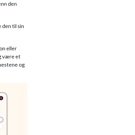
 enn den
den til sin
on eller
g være et
enestene og