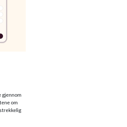
ge gjennom
stene om
strekkelig