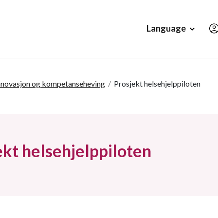
Hopp til hovedinnholdet
Language
innovasjon og kompetanseheving
/
Prosjekt helsehjelppiloten
ekt helsehjelppiloten