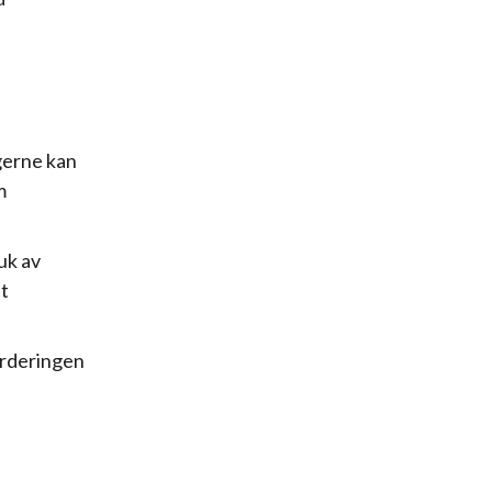
gerne kan
m
uk av
t
urderingen