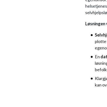
helsetjenes
selvhjelpsl
Løsningen v
Selvh
plotte
egenom
En
dat
løsnin
befol
Klargj
kan ov