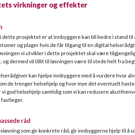
ets virkninger og effekter
n
dette prosjektet er at innbyggere kan bli bedre i stand til
omer og plager hvis de får tilgang til en digital helserådg
øsningen vi utvikler i dette prosjektet skal være tilgjengeli
og dermed vil tillit til løsningen være til stede helt fra be
helserådgiver kan hjelpe innbyggere med å vurdere hvor alv
 om de trenger helsehjelp og hvor mye det eventuelt haste
r vi god helsehjelp samtidig som vi kan redusere akutthenve
 fastleger.
passede råd
sløsning som gir konkrete råd, gir innbyggerne hjelp til å s