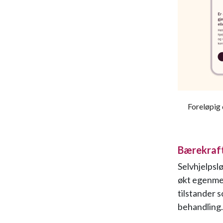
Foreløpig 
Bærekraf
Selvhjelpsl
økt egenmes
tilstander s
behandling.