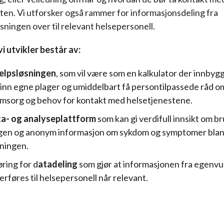
ten. Vi utforsker også rammer for informasjonsdeling fra
øsningen over til relevant helsepersonell.
i utvikler består av:
jelpsløsningen
, som vil være som en kalkulator der innbyg
 inn egne plager og umiddelbart få persontilpassede råd o
sorg og behov for kontakt med helsetjenestene.
a- og analyseplattform
som kan gi verdifull innsikt om br
gen og anonym informasjon om sykdom og symptomer blan
kningen.
øring for d
atadeling
som gjør at informasjonen fra egenv
erføres til helsepersonell når relevant.