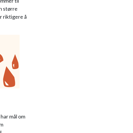
ommer til
n større
 riktigere å
i har mål om
om
d