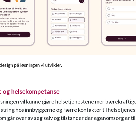
design på løsningen vi utvikler.
t og helsekompetanse
øsningen vil kunne gjøre helsetjenestene mer bærekrafti
tring hos innbyggerne og færre kontakter til helsetjene
om går over av seg selv og tilstander der egenomsorg er til