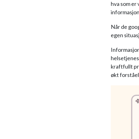
hva som er 
informasjon
Når de goog
egen situas
Informasjon
helsetjenes
kraftfullt p
økt forståe