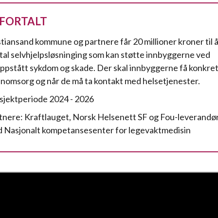
 FORTALT
stiansand kommune og partnere får 20 millioner kroner til å
ital selvhjelpsløsninging som kan støtte innbyggerne ved
ppstått sykdom og skade. Der skal innbyggerne få konkre
nomsorg og når de må ta kontakt med helsetjenester.
sjektperiode 2024 - 2026
tnere: Kraftlauget, Norsk Helsenett SF og Fou-leveran
 Nasjonalt kompetansesenter for legevaktmedisin