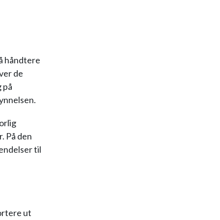
 å håndtere
iver de
g på
gynnelsen.
orlig
r. På den
ndelser til
ortere ut