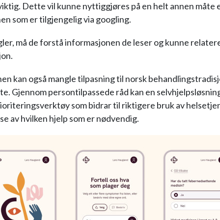
viktig. Dette vil kunne nyttiggjøres på en helt annen måte
en som er tilgjengelig via googling.
ler, må de forstå informasjonen de leser og kunne relatere 
jon.
en kan også mangle tilpasning til norsk behandlingstradisj
te. Gjennom persontilpassede råd kan en selvhjelpsløsnin
rioriteringsverktøy som bidrar til riktigere bruk av helsetj
lse av hvilken hjelp som er nødvendig.