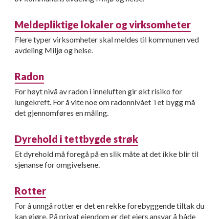
Meldepliktige lokaler og virksomheter
Flere typer virksomheter skal meldes til kommunen ved
avdeling Miljø og helse.
Radon
For høyt nivå av radon i inneluften gir økt risiko for
lungekreft. For å vite noe om radonnivået i et bygg må
det gjennomføres en måling.
Dyrehold i tettbygde strøk
Et dyrehold må foregå på en slik måte at det ikke blir til
sjenanse for omgivelsene.
Rotter
For å unngå rotter er det en rekke forebyggende tiltak du
kan gjøre. På privat eiendom er det eiers ansvar å både