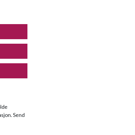
olde
asjon. Send