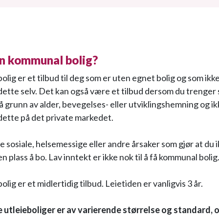
en kommunal bolig?
ig er et tilbud til deg som er uten egnet bolig og som ikke
dette selv. Det kan også være et tilbud dersom du trenger 
på grunn av alder, bevegelses- eller utviklingshemning og i
dette på det private markedet.
 sosiale, helsemessige eller andre årsaker som gjør at du i
n plass å bo. Lav inntekt er ikke nok til å få kommunal bolig
ig er et midlertidig tilbud. Leietiden er vanligvis 3 år.
tleieboliger er av varierende størrelse og standard, o