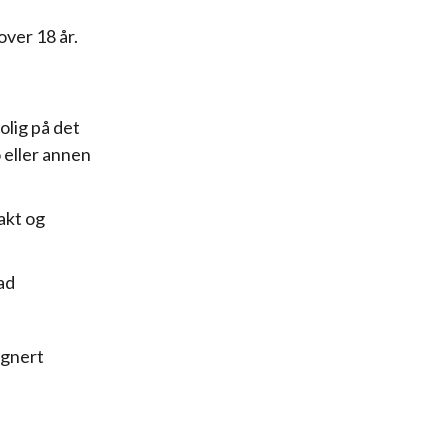
over 18 år.
olig på det
 eller annen
akt og
nad
ignert