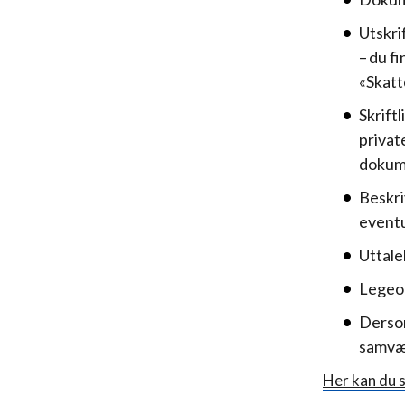
Utskri
– du f
«Skat
Skrift
privat
dokume
Beskri
eventu
Uttale
Legeop
Derso
samvæ
Her kan du s