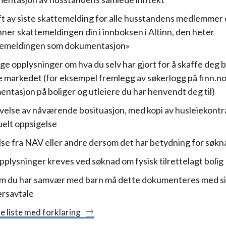
ft av siste skattemelding for alle husstandens medlemmer 
inner skattemeldingen din i innboksen i Altinn, den heter
temeldingen som dokumentasjon»
lige opplysninger om hva du selv har gjort for å skaffe deg b
e markedet (for eksempel fremlegg av søkerlogg på finn.no
ntasjon på boliger og utleiere du har henvendt deg til)
velse av nåværende bosituasjon, med kopi av husleiekontr
elt oppsigelse
lse fra NAV eller andre dersom det har betydning for søk
plysninger kreves ved søknad om fysisk tilrettelagt bolig
m du har samvær med barn må dette dokumenteres med s
rsavtale
e liste med forklaring