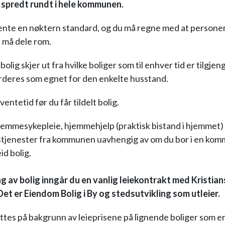
 spredt rundt i hele kommunen.
nte en nøktern standard, og du må regne med at personer
 må dele rom.
 bolig skjer ut fra hvilke boliger som til enhver tid er tilgjen
rderes som egnet for den enkelte husstand.
ventetid før du får tildelt bolig.
jemmesykepleie, hjemmehjelp (praktisk bistand i hjemmet) 
tjenester fra kommunen uavhengig av om du bor i en komm
eid bolig.
ng av bolig inngår du en vanlig leiekontrakt med Kristia
t er Eiendom Bolig i By og stedsutvikling som utleier.
ttes på bakgrunn av leieprisene på lignende boliger som er 