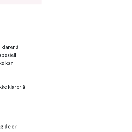
 klarer å
spesiell
kke kan
kke klarer å
.
g de er