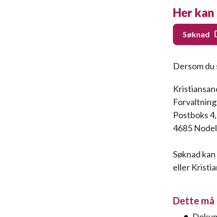
Her kan
Søknad
Dersom du s
Kristiansa
Forvaltning
Postboks 4,
4685 Node
Søknad kan 
eller Krist
Dette må 
Dokum