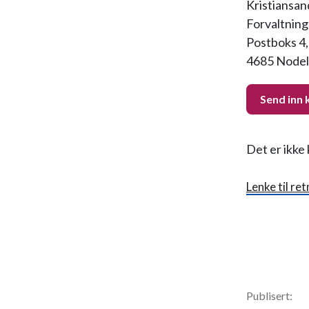
Kristiansa
Forvaltning
Postboks 4,
4685 Node
Send inn 
Det er ikke 
Lenke til ret
Publisert: