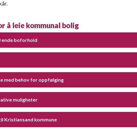
kår
.
or å leie kommunal bolig
ende boforhold
e med behov for oppfølging
native muligheter
 til Kristiansand kommune