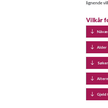
lignende vil
Vilkår f
Nåvær
Alder
Søker
Alter
Gjeld