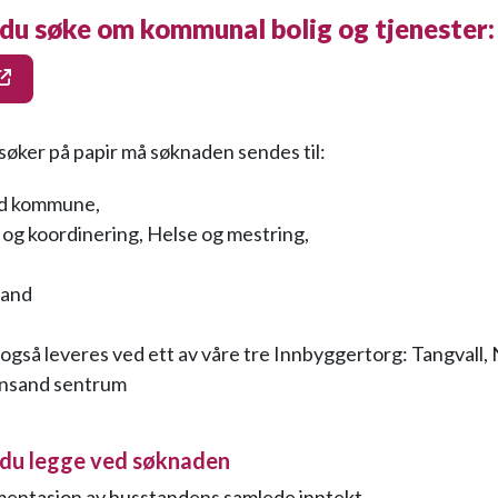
 du søke om kommunal bolig og tjenester:
øker på papir må søknaden sendes til:
nd kommune,
 og koordinering, Helse og mestring,
land
også leveres ved ett av våre tre Innbyggertorg: Tangvall,
iansand sentrum
du legge ved søknaden
entasjon av husstandens samlede inntekt