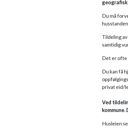
geografisk
Du må forve
husstanden
Tildeling av
samtidig vu
Det er ofte 
Du kan få h
oppfølgings
privat eid/l
Ved tildeli
kommune. De
Husleien se