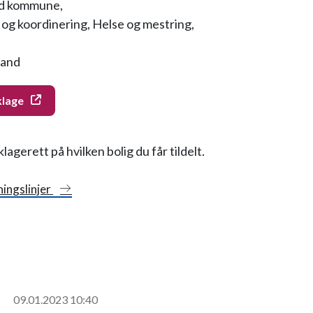
nd kommune,
 og koordinering, Helse og mestring,
land
klage
klagerett på hvilken bolig du får tildelt.
ningslinjer
09.01.2023 10:40