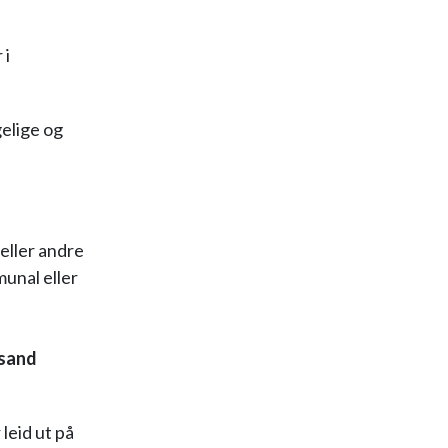
 i
gelige og
eller andre
unal eller
nsand
leid ut på