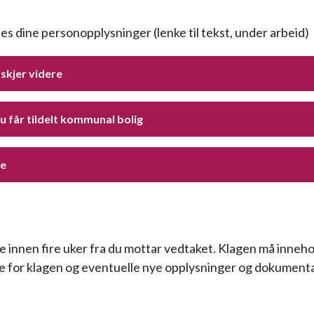
les dine personopplysninger (lenke til tekst, under arbeid)
skjer videre
u får tildelt kommunal bolig
ie
e innen fire uker fra du mottar vedtaket. Klagen må inneh
 for klagen og eventuelle nye opplysninger og dokument