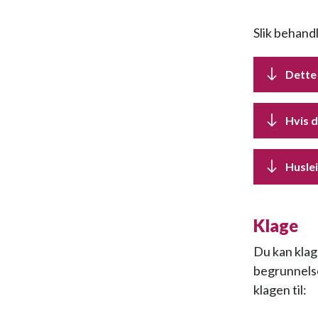
Slik behand
Dette 
Hvis d
Husle
Klage
Du kan klag
begrunnelse
klagen til: