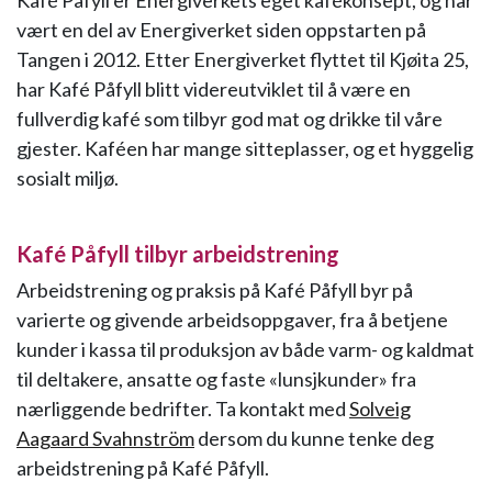
Kafé Påfyll er Energiverkets eget kafékonsept, og har
vært en del av Energiverket siden oppstarten på
Tangen i 2012. Etter Energiverket flyttet til Kjøita 25,
har Kafé Påfyll blitt videreutviklet til å være en
fullverdig kafé som tilbyr god mat og drikke til våre
gjester. Kaféen har mange sitteplasser, og et hyggelig
sosialt miljø.
Kafé Påfyll tilbyr arbeidstrening
Arbeidstrening og praksis på Kafé Påfyll byr på
varierte og givende arbeidsoppgaver, fra å betjene
kunder i kassa til produksjon av både varm- og kaldmat
til deltakere, ansatte og faste «lunsjkunder» fra
nærliggende bedrifter. Ta kontakt med
Solveig
Aagaard Svahnström
dersom du kunne tenke deg
arbeidstrening på Kafé Påfyll.