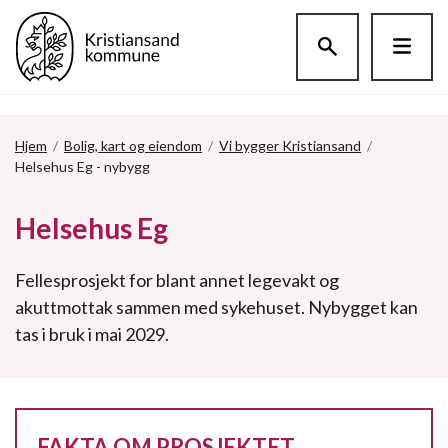
Hopp til hovedinnholdet
Hjem
/
Bolig, kart og eiendom
/
Vi bygger Kristiansand
/
Helsehus Eg - nybygg
Helsehus Eg
Fellesprosjekt for blant annet legevakt og
akuttmottak sammen med sykehuset. Nybygget kan
tas i bruk i mai 2029.
FAKTA OM PROSJEKTET