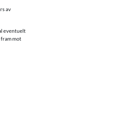
rs av
al eventuelt
t fram mot