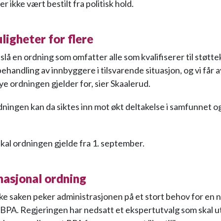
er ikke vært bestilt fra politisk hold.
ligheter for flere
slå en ordning som omfatter alle som kvalifiserer til støtt
k behandling av innbyggere i tilsvarende situasjon, og vi får
e ordningen gjelder for, sier Skaalerud.
ningen kan da siktes inn mot økt deltakelse i samfunnet og
.
 skal ordningen gjelde fra 1. september.
nasjonal ordning
iske saken peker administrasjonen på et stort behov for en 
 BPA. Regjeringen har nedsatt et ekspertutvalg som skal 