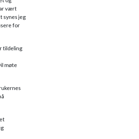
et og
ar vært
t synes jeg
usere for
 tildeling
il møte
brukernes
på
ret
ig