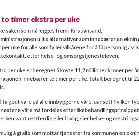
 to timer ekstra per uke
ske saken som nå legges frem i Kristiansand,
dministrasjonen ulike alternativer som innebærer en økning
r per uke for alle som fyller vilkårene for å få personlig assi
ttekontakt, etter helse- og omsorgstjenesteloven.
ra per uke er beregnet å koste 11,2 millioner kroner per år
rasjonen innebærer to timer per uke, totalt beregnet til 22
år.
å ta godt vare på alle innbyggerne våre, uansett hvilken ty
enestene våre må fordeles etter likebehandlingsprinsippe
verken vært rettferdig eller lovlig, sier helse- og mestring
mulig å gi alle som mottar tjenester fra kommunen en økning