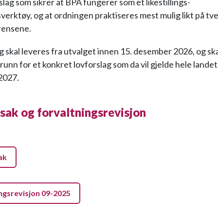
lag som sikrer at BPA fungerer som et likestillings-
verktøy, og at ordningen praktiseres mest mulig likt på tve
ensene.
ng skal leveres fra utvalget innen 15. desember 2026, og sk
 grunn for et konkret lovforslag som da vil gjelde hele lande
2027.
 sak og forvaltningsrevisjon
ak
ngsrevisjon 09-2025