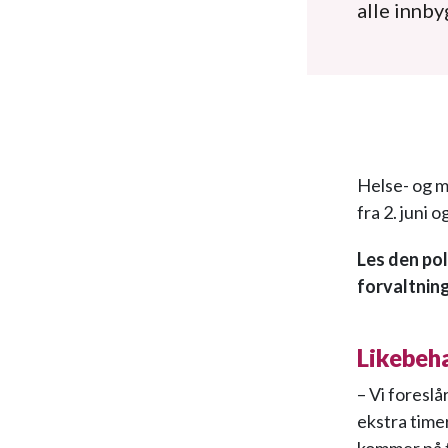
alle innby
Helse- og m
fra 2. juni 
Les den pol
forvaltnin
Likebeh
– Vi foreslå
ekstra timer