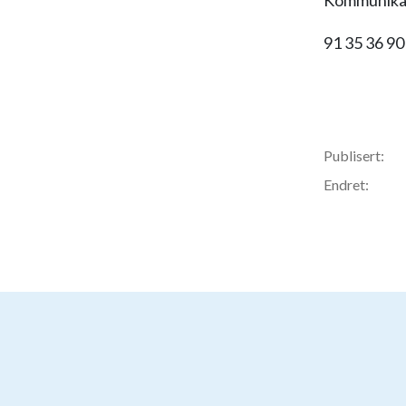
Kommunikas
91 35 36 90
Publisert:
Endret: