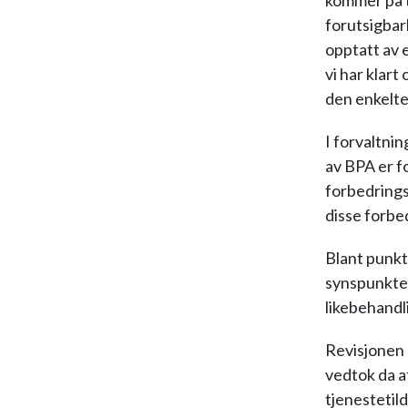
kommer på t
forutsigbar
opptatt av 
vi har klar
den enkelte
I forvaltni
av BPA er f
forbedrings
disse forb
Blant punkt
synspunkte
likebehandl
Revisjonen b
vedtok da at
tjenestetil