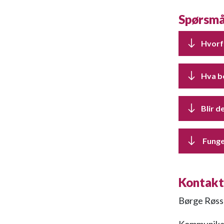
Spørsmå
Hvorf
Hva b
Blir d
Funge
Kontak
Børge Røss