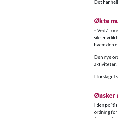
Det har hell
Økte mu
– Ved å fore
sikrer vi li
hvem den ny
Den nye ord
aktiviteter
I forslaget
Ønsker 
I den polit
ordning for