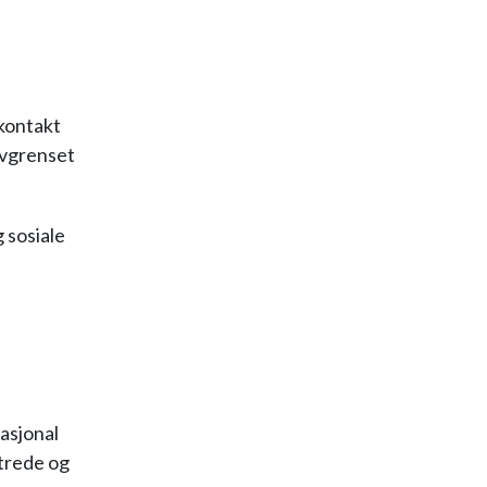
ekontakt
 avgrenset
 sosiale
nasjonal
utrede og