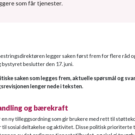
ggere som får tjenester.
estringsdirektøren legger saken først frem for flere råd o
og bystyret beslutter den 17. juni.
itiske saken som legges frem, aktuelle spørsmål og svar
gsrevisjonen lenger nede i teksten.
andling og bærekraft
r en ny tilleggsordning som gir brukere med rett til støtte
 til sosial deltakelse og aktivitet. Disse politisk prioriterte