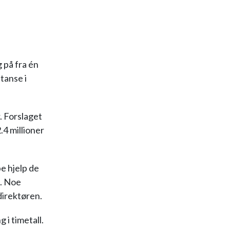
 på fra én
stanse i
. Forslaget
.4 millioner
pe hjelp de
t. Noe
sdirektøren.
 i timetall.