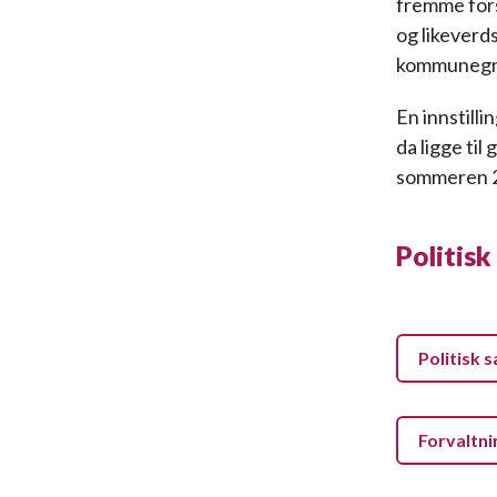
fremme fors
og likeverds
kommunegr
En innstilli
da ligge til
sommeren 
Politisk
Politisk s
Forvaltni