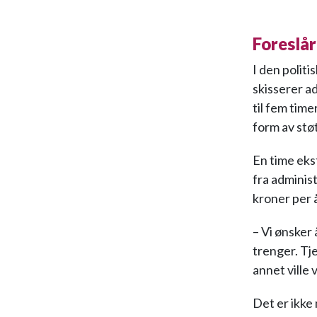
Foreslår
I den politi
skisserer a
til fem time
form av stø
En time ekst
fra administ
kroner per 
– Vi ønsker 
trenger. Tj
annet ville 
Det er ikke 