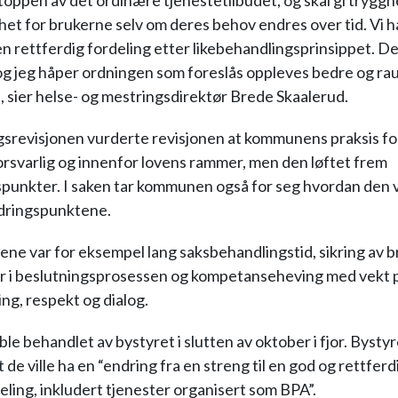
oppen av det ordinære tjenestetilbudet, og skal gi tryggh
het for brukerne selv om deres behov endres over tid. Vi h
en rettferdig fordeling etter likebehandlingsprinsippet. De
t og jeg håper ordningen som foreslås oppleves bedre og ra
, sier helse- og mestringsdirektør Brede Skaalerud.
ngsrevisjonen vurderte revisjonen at kommunens praksis for
orsvarlig og innenfor lovens rammer, men den løftet frem
punkter. I saken tar kommunen også for seg hvordan den v
edringspunktene.
ene var for eksempel lang saksbehandlingstid, sikring av 
r i beslutningsprosessen og kompetanseheving med vekt 
ing, respekt og dialog.
le behandlet av bystyret i slutten av oktober i fjor. Bysty
 de ville ha en “endring fra en streng til en god og rettferd
deling, inkludert tjenester organisert som BPA”.