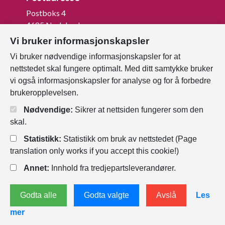
Postboks 4
4685 Nodeland
Vi bruker informasjonskapsler
Org.nr: 820 852 982
Vi bruker nødvendige informasjonskapsler for at
nettstedet skal fungere optimalt. Med ditt samtykke bruker
Last ned vår innbygger -app
vi også informasjonskapsler for analyse og for å forbedre
brukeropplevelsen.
Nødvendige:
Sikrer at nettsiden fungerer som den
skal.
Statistikk:
Statistikk om bruk av nettstedet (Page
translation only works if you accept this cookie!)
Annet:
Innhold fra tredjepartsleverandører.
Personvernerklæring
Endre
Godta alle
Godta valgte
Avslå
Les
informasjonskapsler
mer
Tilgjengelighetserklæring