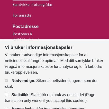
Samtykke - foto og film
For ansatte
Postadresse
Postboks 4
4685 Nodeland
Vi bruker informasjonskapsler
Org.nr: 820 852 982
Vi bruker nødvendige informasjonskapsler for at
Last ned vår innbygger -app
nettstedet skal fungere optimalt. Med ditt samtykke bruker
vi også informasjonskapsler for analyse og for å forbedre
brukeropplevelsen.
Nødvendige:
Sikrer at nettsiden fungerer som den
skal.
Statistikk:
Statistikk om bruk av nettstedet (Page
translation only works if you accept this cookie!)
Annet:
Innhold fra tredjepartsleverandører.