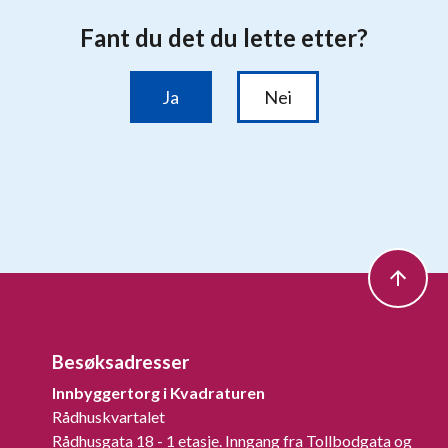
Besøksadresser
Innbyggertorg i Kvadraturen
Rådhuskvartalet
Rådhusgata 18 - 1 etasje. Inngang fra Tollbodgata og